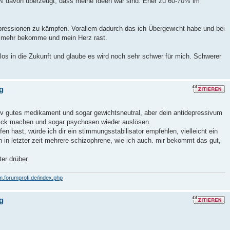
0% davon überzeugt, dass meine Ideen war sind. Eher zu 60-70% im
ressionen zu kämpfen. Vorallem dadurch das ich Übergewicht habe und bei
t mehr bekomme und mein Herz rast.
slos in die Zukunft und glaube es wird noch sehr schwer für mich. Schwerer
g
lativ gutes medikament und sogar gewichtsneutral, aber dein antidepressivum
 dick machen und sogar psychosen wieder auslösen.
n hast, würde ich dir ein stimmungsstabilisator empfehlen, vielleicht ein
 in letzter zeit mehrere schizophrene, wie ich auch. mir bekommt das gut,
er drüber.
m.forumprofi.de/index.php
g