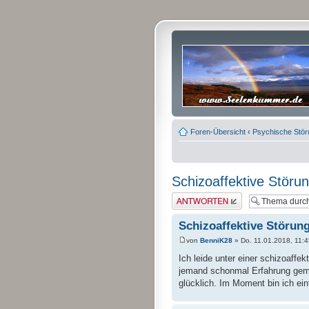
Foren-Übersicht
‹
Psychische Stö
Schizoaffektive Störu
Antwort erstellen
Schizoaffektive Störun
von
BenniK28
» Do. 11.01.2018, 11:4
Ich leide unter einer schizoaffe
jemand schonmal Erfahrung gema
glücklich. Im Moment bin ich ei