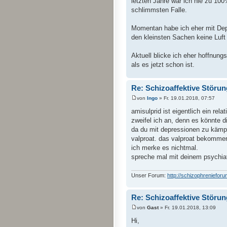
letzten Jahre war ich nie zu 10
schlimmsten Falle.
Momentan habe ich eher mit Dep
den kleinsten Sachen keine Luf
Aktuell blicke ich eher hoffnung
als es jetzt schon ist.
Re: Schizoaffektive Störun
von
Ingo
» Fr. 19.01.2018, 07:57
amisulprid ist eigentlich ein re
zweifel ich an, denn es könnte
da du mit depressionen zu kämpfe
valproat. das valproat bekommen
ich merke es nichtmal.
spreche mal mit deinem psychiat
Unser Forum:
http://schizophrenieforu
Re: Schizoaffektive Störun
von
Gast
» Fr. 19.01.2018, 13:09
Hi,