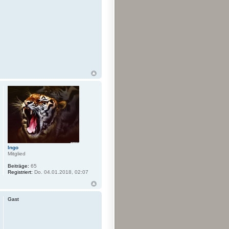
Ingo
Mitglied
Beiträge:
65
Registriert:
Do. 04.01.2018, 02:07
Gast