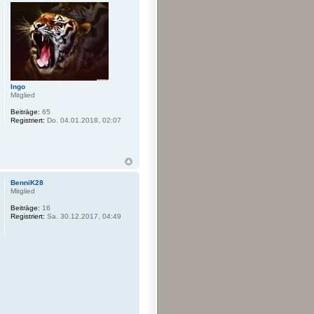
Ingo
Mitglied
Beiträge:
65
Registriert:
Do. 04.01.2018, 02:07
BenniK28
Mitglied
Beiträge:
16
Registriert:
Sa. 30.12.2017, 04:49