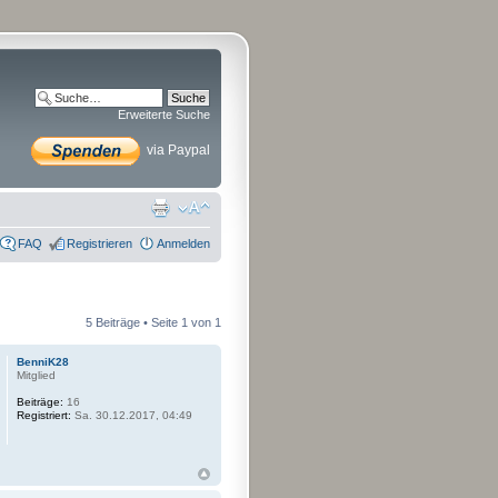
Erweiterte Suche
via Paypal
FAQ
Registrieren
Anmelden
5 Beiträge • Seite
1
von
1
BenniK28
Mitglied
Beiträge:
16
Registriert:
Sa. 30.12.2017, 04:49