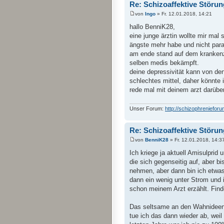
Re: Schizoaffektive Störun
von
Ingo
» Fr. 12.01.2018, 14:21
hallo BenniK28,
eine junge ärztin wollte mir mal 
ängste mehr habe und nicht para
am ende stand auf dem krankenze
selben medis bekämpft.
deine depressivität kann von de
schlechtes mittel, daher könnte i
rede mal mit deinem arzt darüber
Unser Forum:
http://schizophrenieforu
Re: Schizoaffektive Störun
von
BenniK28
» Fr. 12.01.2018, 14:3
Ich kriege ja aktuell Amisulpri
die sich gegenseitig auf, aber b
nehmen, aber dann bin ich etwas
dann ein wenig unter Strom und i
schon meinem Arzt erzählt. Find
Das seltsame an den Wahnideen is
tue ich das dann wieder ab, wei