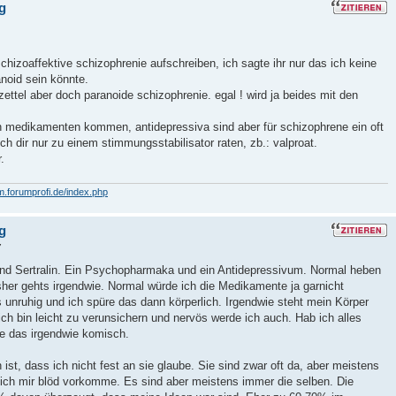
g
schizoaffektive schizophrenie aufschreiben, ich sagte ihr nur das ich keine
noid sein könnte.
ttel aber doch paranoide schizophrenie. egal ! wird ja beides mit den
n medikamenten kommen, antidepressiva sind aber für schizophrene ein oft
ch dir nur zu einem stimmungsstabilisator raten, zb.: valproat.
.
m.forumprofi.de/index.php
g
7
d und Sertralin. Ein Psychopharmaka und ein Antidepressivum. Normal heben
isher gehts irgendwie. Normal würde ich die Medikamente ja garnicht
 unruhig und ich spüre das dann körperlich. Irgendwie steht mein Körper
ch bin leicht zu verunsichern und nervös werde ich auch. Hab ich alles
e das irgendwie komisch.
t, dass ich nicht fest an sie glaube. Sie sind zwar oft da, aber meistens
l ich mir blöd vorkomme. Es sind aber meistens immer die selben. Die