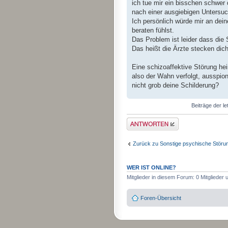
ich tue mir ein bisschen schwer
nach einer ausgiebigen Untersuc
Ich persönlich würde mir an dein
beraten fühlst.
Das Problem ist leider dass di
Das heißt die Ärzte stecken dich
Eine schizoaffektive Störung he
also der Wahn verfolgt, ausspioni
nicht grob deine Schilderung?
Beiträge der le
Antwort erstellen
Zurück zu Sonstige psychische Störu
WER IST ONLINE?
Mitglieder in diesem Forum: 0 Mitglieder
Foren-Übersicht