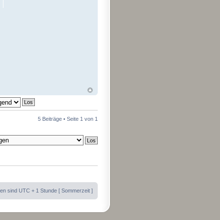
5 Beiträge • Seite
1
von
1
iten sind UTC + 1 Stunde [ Sommerzeit ]