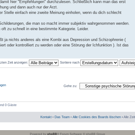
 damit hier "Empfehlungen" durchzulesen. Schließlich kann man das erst
hung und dann auch nur der Arzt.
er Stelle einfach eine zweite Meinung einholen, wenn du dich schlecht
e Schilderungen, die man so macht immer subjektiv wahrgenommen werden.
 oft zu schnell in eine bestimmte Kategorie. Leider.
ißt ja nichts anderes als eine Kombi aus Depression und Schizophrenie (
ert oder kontrolliert zu werden oder eine Störung der Ichfunktion ). Ist das
tzten Zeit anzeigen:
Sortiere nach
ngen
Gehe zu:
 und 0 Gäste
Kontakt
•
Das Team
•
Alle Cookies des Boards löschen
• Alle Ze
Powered by
phpBB
® Forum Software © phpBB Group