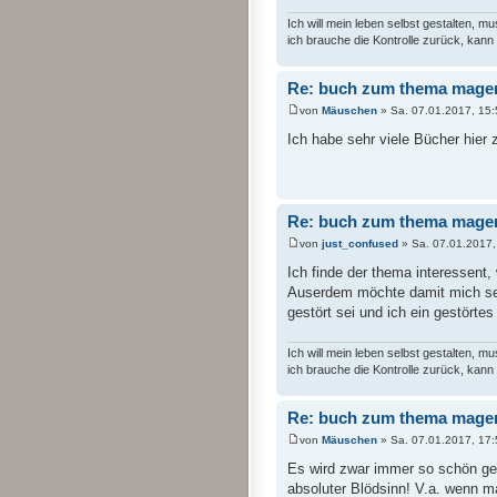
Ich will mein leben selbst gestalten, 
ich brauche die Kontrolle zurück, kann 
Re: buch zum thema mager
von
Mäuschen
» Sa. 07.01.2017, 15:
Ich habe sehr viele Bücher hie
Re: buch zum thema mager
von
just_confused
» Sa. 07.01.2017,
Ich finde der thema interessent,
Auserdem möchte damit mich sel
gestört sei und ich ein gestörtes
Ich will mein leben selbst gestalten, 
ich brauche die Kontrolle zurück, kann 
Re: buch zum thema mager
von
Mäuschen
» Sa. 07.01.2017, 17:
Es wird zwar immer so schön ges
absoluter Blödsinn! V.a. wenn ma