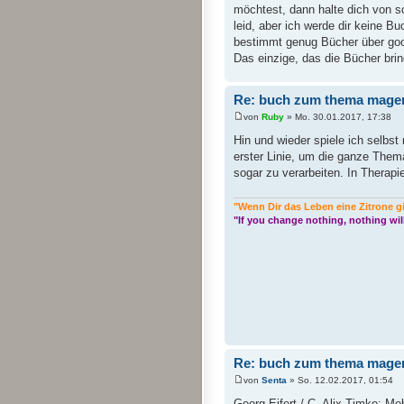
möchtest, dann halte dich von so
leid, aber ich werde dir keine Bu
bestimmt genug Bücher über googl
Das einzige, das die Bücher brin
Re: buch zum thema mager
von
Ruby
» Mo. 30.01.2017, 17:38
Hin und wieder spiele ich selbs
erster Linie, um die ganze Thema
sogar zu verarbeiten. In Thera
"Wenn Dir das Leben eine Zitrone g
"If you change nothing, nothing wil
Re: buch zum thema mager
von
Senta
» So. 12.02.2017, 01:54
Georg Eifert / C. Alix Timko: M