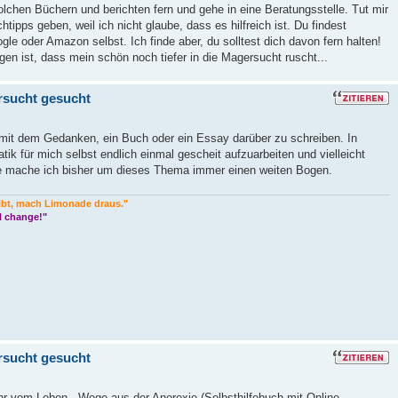
lchen Büchern und berichten fern und gehe in eine Beratungsstelle. Tut mir
chtipps geben, weil ich nicht glaube, dass es hilfreich ist. Du findest
e oder Amazon selbst. Ich finde aber, du solltest dich davon fern halten!
gen ist, dass mein schön noch tiefer in die Magersucht ruscht...
sucht gesucht
t mit dem Gedanken, ein Buch oder ein Essay darüber zu schreiben. In
tik für mich selbst endlich einmal gescheit aufzuarbeiten und vielleicht
pie mache ich bisher um dieses Thema immer einen weiten Bogen.
ibt, mach Limonade draus."
l change!"
sucht gesucht
ehr vom Leben - Wege aus der Anorexie (Selbsthilfebuch mit Online-