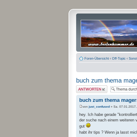
Foren-Übersicht
‹
Off-Topic
‹
Sonst
buch zum thema mage
Antwort erstellen
buch zum thema mager
von
just_confused
» Sa. 07.01.2017,
hey. Ich habe gerade "kontrollie
der suche nach einem weiteren v
gut
habt ihr tips ? Wenn ja lasst mic