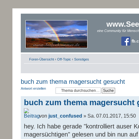
www.See
eine Community für Mensc
fb.
Foren-Übersicht
‹
Off-Topic
‹
Sonstiges
buch zum thema magersucht gesucht
Antwort erstellen
buch zum thema magersucht 
von
just_confused
» Sa. 07.01.2017, 15:50
hey. Ich habe gerade "kontrolliert auser K
magersüchtigen" gelesen und bin nun au