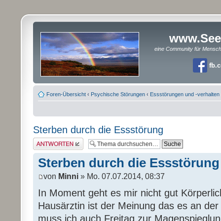
www.See
eine Community für Mensc
fb.
Foren-Übersicht
‹
Psychische Störungen
‹
Essstörungen und -verhalten
Sterben durch die Essstörung
Antwort erstellen
Sterben durch die Essstörung
von
Minni
» Mo. 07.07.2014, 08:37
In Moment geht es mir nicht gut Körperli
Hausärztin ist der Meinung das es an de
muss ich auch Freitag zur Magenspieglun