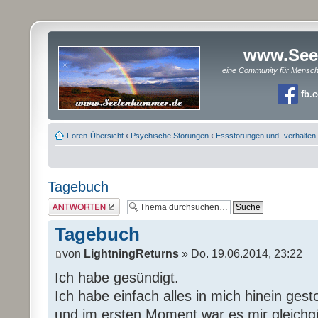
www.See
eine Community für Mensc
fb.
Foren-Übersicht
‹
Psychische Störungen
‹
Essstörungen und -verhalten
Tagebuch
Antwort erstellen
Tagebuch
von
LightningReturns
» Do. 19.06.2014, 23:22
Ich habe gesündigt.
Ich habe einfach alles in mich hinein gest
und im ersten Moment war es mir gleichgü