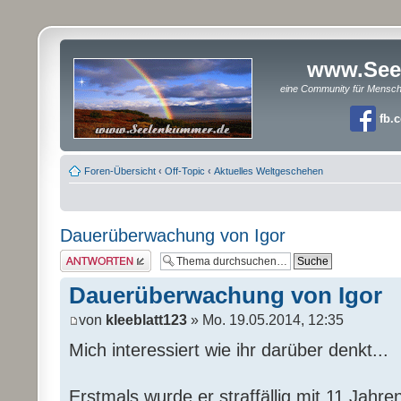
www.See
eine Community für Mensc
fb.
Foren-Übersicht
‹
Off-Topic
‹
Aktuelles Weltgeschehen
Dauerüberwachung von Igor
Antwort erstellen
Dauerüberwachung von Igor
von
kleeblatt123
» Mo. 19.05.2014, 12:35
Mich interessiert wie ihr darüber denkt...
Erstmals wurde er straffällig mit 11 Jahren