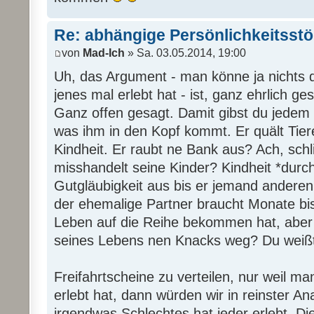
Re: abhängige Persönlichkeitsst
von
Mad-Ich
» Sa. 03.05.2014, 19:00
Uh, das Argument - man könne ja nichts d
jenes mal erlebt hat - ist, ganz ehrlich ge
Ganz offen gesagt. Damit gibst du jedem n
was ihm in den Kopf kommt. Er quält Tie
Kindheit. Er raubt ne Bank aus? Ach, sch
misshandelt seine Kinder? Kindheit *durc
Gutgläubigkeit aus bis er jemand andere
der ehemalige Partner braucht Monate bi
Leben auf die Reihe bekommen hat, aber 
seines Lebens nen Knacks weg? Du weißt 
Freifahrtscheine zu verteilen, nur weil m
erlebt hat, dann würden wir in reinster 
irgendwas Schlechtes hat jeder erlebt. Di