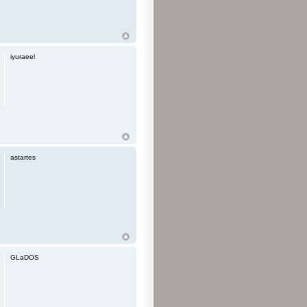
iyuraeel
astartes
GLaDOS