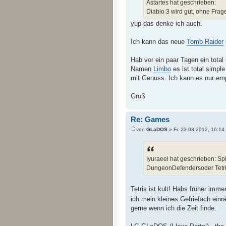
Astartes hat geschrieben:
Diablo 3 wird gut, ohne Frag
yup das denke ich auch.
Ich kann das neue
Tomb Raider
Hab vor ein paar Tagen ein tota
Namen
Limbo
es ist total simpl
mit Genuss. Ich kann es nur em
Gruß
Re: Games
von
GLaDOS
» Fr. 23.03.2012, 16:14
Iyuraeel hat geschrieben: S
DungeonDefendersoder Tetri
Tetris ist kult! Habs früher imme
ich mein kleines Gefriefach ei
gerne wenn ich die Zeit finde.