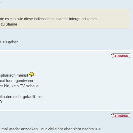
4
inde es cool wie diese Indiescene aus dem Untergrund kommt.
e zu Stande
e zu geben.
osphärisch meinst
iel fuer irgendwann
ger bin, kein TV schaue.
nuten sieht gefaellt mir,
xD
r mal wieder anzocken...nur vielleicht eher nicht nachts <-<