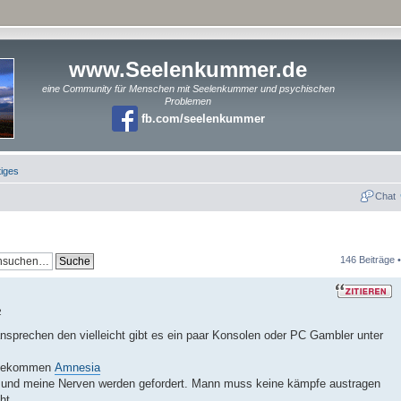
www.Seelenkummer.de
eine Community für Menschen mit Seelenkummer und psychischen
Problemen
fb.com/seelenkummer
iges
Chat
146 Beiträge 
2
ansprechen den vielleicht gibt es ein paar Konsolen oder PC Gambler unter
e bekommen
Amnesia
ig und meine Nerven werden gefordert. Mann muss keine kämpfe austragen
ht.