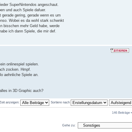
wieder SuperNintendos angeschaut.
ben und auch Spiele dafuer.
ht gerade gering, gerade wenn es um
nso. Wobei es da wohl stark schwnkt
 ein bisschen mehr Geld habe, werde
habe ich dann Spiele, die mir def.
ein onlinespiel spielen.
fach zocken. Hmpf.
lo aehnliche Spiele an.
alles in 3D Graphic auch?
 Zeit anzeigen:
Sortiere nach
146 Beiträge 
Gehe zu: