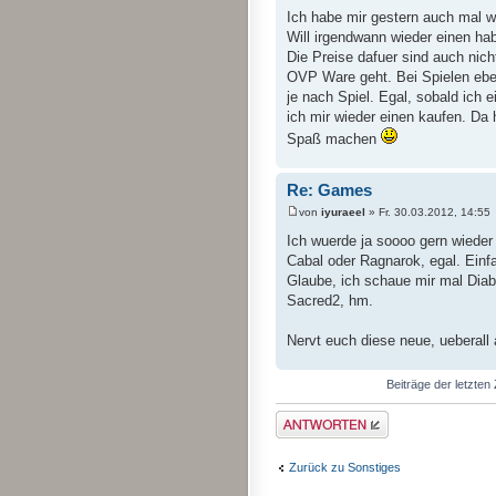
Ich habe mir gestern auch mal 
Will irgendwann wieder einen ha
Die Preise dafuer sind auch nic
OVP Ware geht. Bei Spielen ebe
je nach Spiel. Egal, sobald ich
ich mir wieder einen kaufen. Da 
Spaß machen
Re: Games
von
iyuraeel
» Fr. 30.03.2012, 14:55
Ich wuerde ja soooo gern wieder 
Cabal oder Ragnarok, egal. Ein
Glaube, ich schaue mir mal Diab
Sacred2, hm.
Nervt euch diese neue, ueberall 
Beiträge der letzten
Antwort erstellen
Zurück zu Sonstiges