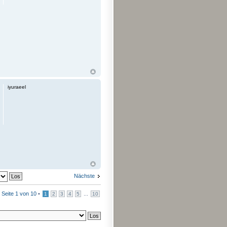
iyuraeel
Nächste
•
Seite
1
von
10
•
...
1
2
3
4
5
10