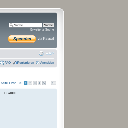
Erweiterte Suche
via Paypal
FAQ
Registrieren
Anmelden
•
Seite
1
von
10
•
...
1
2
3
4
5
10
GLaDOS