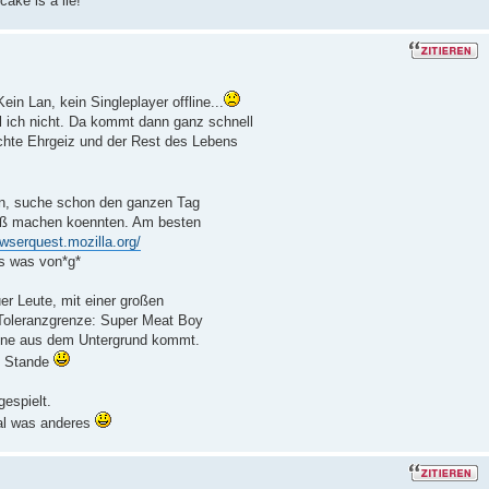
ake is a lie!
in Lan, kein Singleplayer offline...
ll ich nicht. Da kommt dann ganz schnell
chte Ehrgeiz und der Rest des Lebens
en, suche schon den ganzen Tag
paß machen koennten. Am besten
owserquest.mozilla.org/
ns was von*g*
r Leute, mit einer großen
eranzgrenze: Super Meat Boy
cene aus dem Untergrund kommt.
u Stande
gespielt.
mal was anderes