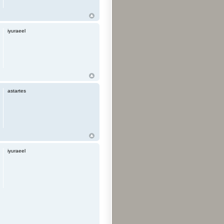
iyuraeel
astartes
iyuraeel