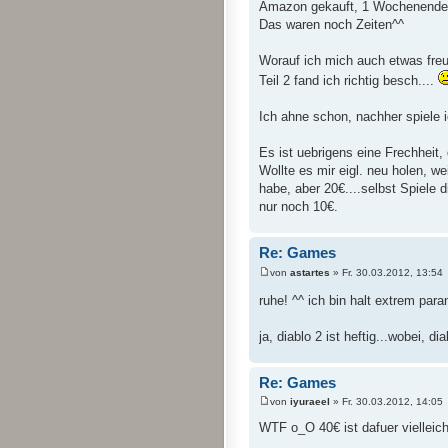
Amazon gekauft, 1 Wochenende 
Das waren noch Zeiten^^
Worauf ich mich auch etwas freue
Teil 2 fand ich richtig besch....
Ich ahne schon, nachher spiele 
Es ist uebrigens eine Frechheit
Wollte es mir eigl. neu holen, w
habe, aber 20€....selbst Spiele
nur noch 10€.
Re: Games
von
astartes
» Fr. 30.03.2012, 13:54
ruhe! ^^ ich bin halt extrem pa
ja, diablo 2 ist heftig...wobei, d
Re: Games
von
iyuraeel
» Fr. 30.03.2012, 14:05
WTF o_O 40€ ist dafuer vielleich