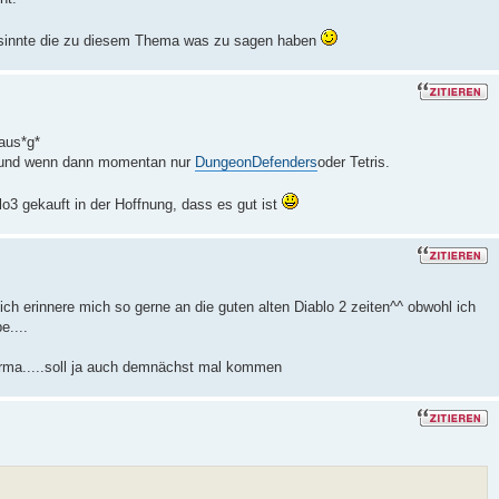
hgesinnte die zu diesem Thema was zu sagen haben
 aus*g*
, und wenn dann momentan nur
DungeonDefenders
oder Tetris.
o3 gekauft in der Hoffnung, dass es gut ist
.ich erinnere mich so gerne an die guten alten Diablo 2 zeiten^^ obwohl ich
e....
Arma.....soll ja auch demnächst mal kommen