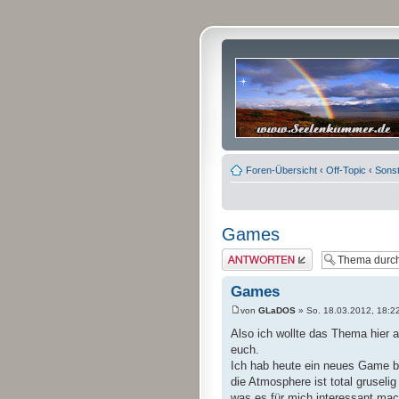
Foren-Übersicht
‹
Off-Topic
‹
Sonst
Games
Antwort erstellen
Games
von
GLaDOS
» So. 18.03.2012, 18:2
Also ich wollte das Thema hier 
euch.
Ich hab heute ein neues Gam
die Atmosphere ist total grusel
was es für mich interessant mac