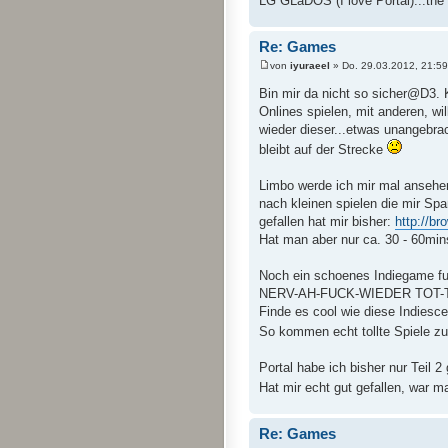
LG GLaDOS (I love Portal)...the c
Re: Games
von
iyuraeel
» Do. 29.03.2012, 21:59
Bin mir da nicht so sicher@D3. Ke
Onlines spielen, mit anderen, wi
wieder dieser...etwas unangebra
bleibt auf der Strecke
Limbo werde ich mir mal anseh
nach kleinen spielen die mir S
gefallen hat mir bisher:
http://br
Hat man aber nur ca. 30 - 60mi
Noch ein schoenes Indiegame fue
NERV-AH-FUCK-WIEDER TOT-Tol
Finde es cool wie diese Indies
So kommen echt tollte Spiele z
Portal habe ich bisher nur Teil 2 
Hat mir echt gut gefallen, war 
Re: Games