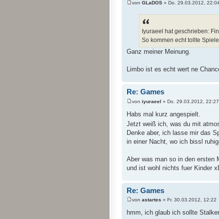
von
GLaDOS
» Do. 29.03.2012, 22:0
Iyuraeel hat geschrieben: F
So kommen echt tollte Spiel
Ganz meiner Meinung.
Limbo ist es echt wert ne Chanc
Re: Games
von
iyuraeel
» Do. 29.03.2012, 22:27
Habs mal kurz angespielt.
Jetzt weiß ich, was du mit atm
Denke aber, ich lasse mir das Sp
in einer Nacht, wo ich bissl ruhi
Aber was man so in den ersten Mi
und ist wohl nichts fuer Kinder 
Re: Games
von
astartes
» Fr. 30.03.2012, 12:22
hmm, ich glaub ich sollte Stalke