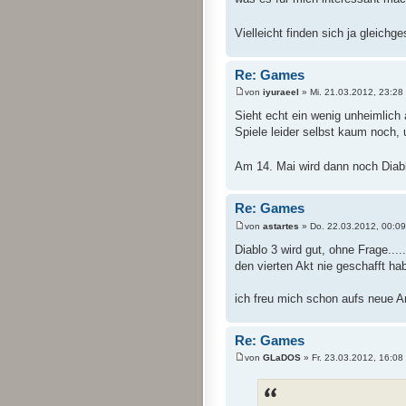
Vielleicht finden sich ja gleic
Re: Games
von
iyuraeel
» Mi. 21.03.2012, 23:28
Sieht echt ein wenig unheimlich
Spiele leider selbst kaum noch
Am 14. Mai wird dann noch Diabl
Re: Games
von
astartes
» Do. 22.03.2012, 00:09
Diablo 3 wird gut, ohne Frage....
den vierten Akt nie geschafft hab
ich freu mich schon aufs neue 
Re: Games
von
GLaDOS
» Fr. 23.03.2012, 16:08