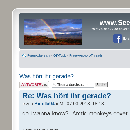
www.See
eine Community für Mensc
fb.
Foren-Übersicht
‹
Off-Topic
‹
Frage-Antwort-Threads
Was hört ihr gerade?
Antwort erstellen
Re: Was hört ihr gerade?
von
Binella94
» Mi. 07.03.2018, 18:13
do i wanna know? -Arctic monkeys cover