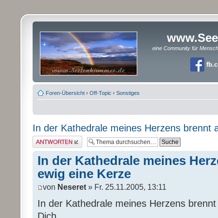
www.See
eine Community für Mensc
fb.
Foren-Übersicht
‹
Off-Topic
‹
Sonstiges
In der Kathedrale meines Herzens brennt a
Antwort erstellen
In der Kathedrale meines Herz
ewig eine Kerze
von
Neseret
» Fr. 25.11.2005, 13:11
In der Kathedrale meines Herzens brennt 
Dich...