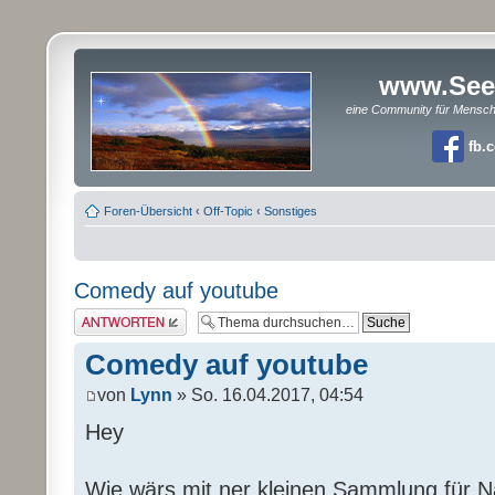
www.See
eine Community für Mensc
fb.
Foren-Übersicht
‹
Off-Topic
‹
Sonstiges
Comedy auf youtube
Antwort erstellen
Comedy auf youtube
von
Lynn
» So. 16.04.2017, 04:54
Hey
Wie wärs mit ner kleinen Sammlung für N