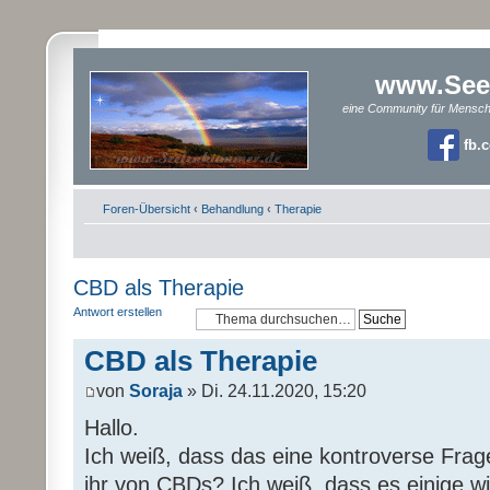
www.See
eine Community für Mensc
fb.
Foren-Übersicht
‹
Behandlung
‹
Therapie
CBD als Therapie
Antwort erstellen
CBD als Therapie
von
Soraja
» Di. 24.11.2020, 15:20
Hallo.
Ich weiß, dass das eine kontroverse Frage
ihr von CBDs? Ich weiß, dass es einige w