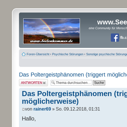
www.See
eine Community für Mensc
fb.
Foren-Übersicht
‹
Psychische Störungen
‹
Sonstige psychische Störung
Das Poltergeistphänomen (triggert möglich
Antwort erstellen
Das Poltergeistphänomen (tri
möglicherweise)
von
rainer69
» So. 09.12.2018, 01:31
Hallo,