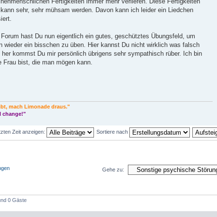
chenmenschlichen Fertigkeiten immer mehr verlieren. Diese Fertigkeiten
, kann sehr, sehr mühsam werden. Davon kann ich leider ein Liedchen
iert.
 Forum hast Du nun eigentlich ein gutes, geschütztes Übungsfeld, um
n wieder ein bisschen zu üben. Hier kannst Du nicht wirklich was falsch
her kommst Du mir persönlich übrigens sehr sympathisch rüber. Ich bin
ne Frau bist, die man mögen kann.
ibt, mach Limonade draus."
l change!"
tzten Zeit anzeigen:
Sortiere nach
ngen
Gehe zu:
 und 0 Gäste