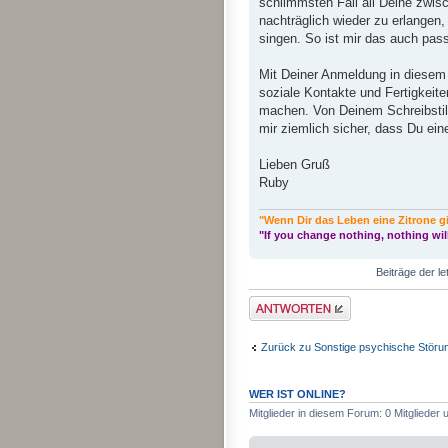
schlimmsten Fall all Deine zwis
nachträglich wieder zu erlangen
singen. So ist mir das auch pass
Mit Deiner Anmeldung in diesem
soziale Kontakte und Fertigkeite
machen. Von Deinem Schreibstil 
mir ziemlich sicher, dass Du ei
Lieben Gruß
Ruby
"Wenn Dir das Leben eine Zitrone g
"If you change nothing, nothing wil
Beiträge der le
Antwort erstellen
Zurück zu Sonstige psychische Störu
WER IST ONLINE?
Mitglieder in diesem Forum: 0 Mitglieder