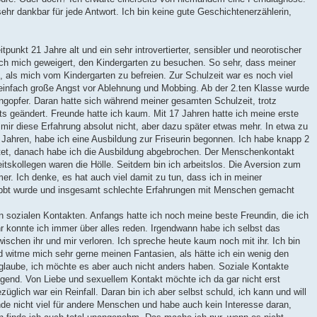
ehr dankbar für jede Antwort. Ich bin keine gute Geschichtenerzählerin,
itpunkt 21 Jahre alt und ein sehr introvertierter, sensibler und neorotischer
ich mich geweigert, den Kindergarten zu besuchen. So sehr, dass meiner
b, als mich vom Kindergarten zu befreien. Zur Schulzeit war es noch viel
 einfach große Angst vor Ablehnung und Mobbing. Ab der 2.ten Klasse wurde
ingopfer. Daran hatte sich während meiner gesamten Schulzeit, trotz
 geändert. Freunde hatte ich kaum. Mit 17 Jahren hatte ich meine erste
 mir diese Erfahrung absolut nicht, aber dazu später etwas mehr. In etwa zu
 Jahren, habe ich eine Ausbildung zur Friseurin begonnen. Ich habe knapp 2
itet, danach habe ich die Ausbildung abgebrochen. Der Menschenkontakt
itskollegen waren die Hölle. Seitdem bin ich arbeitslos. Die Aversion zum
. Ich denke, es hat auch viel damit zu tun, dass ich in meiner
obbt wurde und insgesamt schlechte Erfahrungen mit Menschen gemacht
 sozialen Kontakten. Anfangs hatte ich noch meine beste Freundin, die ich
hr konnte ich immer über alles reden. Irgendwann habe ich selbst das
ischen ihr und mir verloren. Ich spreche heute kaum noch mit ihr. Ich bin
d witme mich sehr gerne meinen Fantasien, als hätte ich ein wenig den
h glaube, ich möchte es aber auch nicht anders haben. Soziale Kontakte
egend. Von Liebe und sexuellem Kontakt möchte ich da gar nicht erst
üglich war ein Reinfall. Daran bin ich aber selbst schuld, ich kann und will
de nicht viel für andere Menschen und habe auch kein Interesse daran,