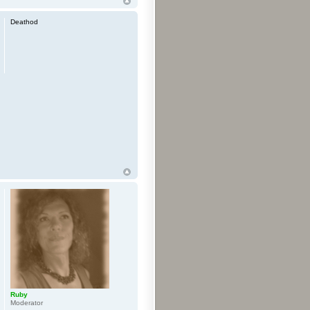
Deathod
Ruby
Moderator