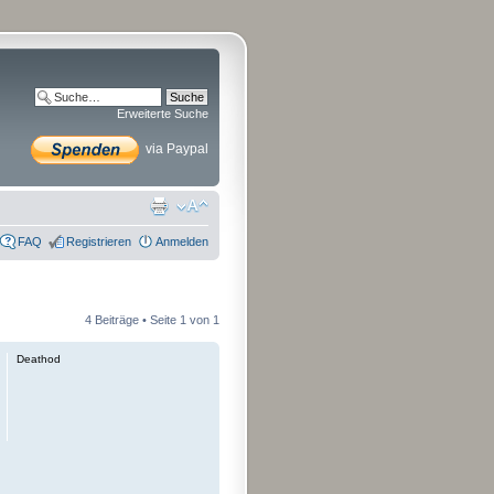
Erweiterte Suche
via Paypal
FAQ
Registrieren
Anmelden
4 Beiträge • Seite
1
von
1
Deathod