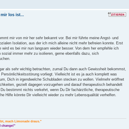
ir los ist...
kommt mir von mir her sehr bekannt vor. Bei mir führte meine Angst- und
zialen Isolation, aus der ich mich alleine nicht mehr befreien konnte. Erst
e wird es bei mir nun langsam wieder besser. Von dem her empfehle ich
 sozial immer mehr zu isolieren, gerne ebenfalls dazu, sich
uchen.
gar als sehr wichtig betrachten, zumal Du dann auch Gewissheit bekommst,
e Persönlichkeitsstörung vorliegt. Vielleicht ist es ja auch komplett was
rum, Dich in irgendwelche Schubladen stecken zu wollen. Vielmehr eröffnet
ichkeiten, gezielt dagegen vorzugehen und darauf therapeutisch behandelt
u bestimmt nichts verkehrt, wenn Du Dir fachärztliche, therapeutische
e Hilfe könnte Dir vielleicht wieder zu mehr Lebensqualität verhelfen.
ibt, mach Limonade draus."
l change!"