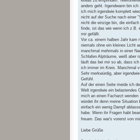
etwas zu empfinden. Telefoniere
anders geht. Irgendwann bin ich 
ich mich irgendwie komplett wied
nicht auf der Suche nach einer "
nicht die einzige bin, die einfa
finde, ist das wie wenn ich z.B.
mir gefällt.
Vor ca. einem halben Jahr kam 
niemals ohne ein kleines Licht a
manchmal mehrmals in einer Na
Schlafen Alpträume, weiß aber n
läuft das bei mir so ab, dass ic
ich immer im Kreis. Manchmal v
Sehr merkwürdig, aber irgendwie
Gefühl.
Auf der einen Seite meide ich de
Welt irgendwie ein belastendes 
mich an einen Facharzt wenden s
würdet ihr denn meine Situation 
einfach ein wenig Dampf ablassen
habe. Wenn ihr Fragen habt bean
freuen. Das war's vorerst von mi
Liebe Grüße