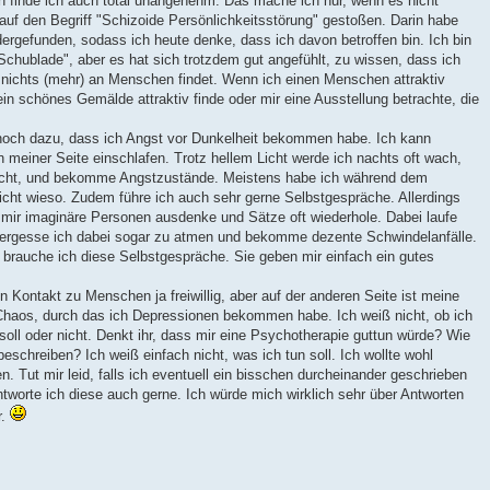
n finde ich auch total unangenehm. Das mache ich nur, wenn es nicht
auf den Begriff "Schizoide Persönlichkeitsstörung" gestoßen. Darin habe
ergefunden, sodass ich heute denke, dass ich davon betroffen bin. Ich bin
Schublade", aber es hat sich trotzdem gut angefühlt, zu wissen, dass ich
ch nichts (mehr) an Menschen findet. Wenn ich einen Menschen attraktiv
 ein schönes Gemälde attraktiv finde oder mir eine Ausstellung betrachte, die
noch dazu, dass ich Angst vor Dunkelheit bekommen habe. Ich kann
n meiner Seite einschlafen. Trotz hellem Licht werde ich nachts oft wach,
cht, und bekomme Angstzustände. Meistens habe ich während dem
icht wieso. Zudem führe ich auch sehr gerne Selbstgespräche. Allerdings
h mir imaginäre Personen ausdenke und Sätze oft wiederhole. Dabei laufe
ergesse ich dabei sogar zu atmen und bekomme dezente Schwindelanfälle.
 brauche ich diese Selbstgespräche. Sie geben mir einfach ein gutes
n Kontakt zu Menschen ja freiwillig, aber auf der anderen Seite ist meine
Chaos, durch das ich Depressionen bekommen habe. Ich weiß nicht, ob ich
oll oder nicht. Denkt ihr, dass mir eine Psychotherapie guttun würde? Wie
beschreiben? Ich weiß einfach nicht, was ich tun soll. Ich wollte wohl
. Tut mir leid, falls ich eventuell ein bisschen durcheinander geschrieben
tworte ich diese auch gerne. Ich würde mich wirklich sehr über Antworten
r.