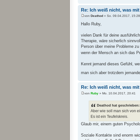
Re: Ich weiß nicht, was mit m
von
Deathod
» So. 09.04.2017, 15:28
Hallo Ruby,
vielen Dank für deine ausführli
Therapie, wäre sicherlich sinnvo
Person über meine Probleme zu 
wenn der Mensch an sich das Pro
Kennt jemand dieses Gefühl, we
man sich aber trotzdem jemanden
Re: Ich weiß nicht, was mit m
von
Ruby
» Mo. 10.04.2017, 20:41
Deathod hat geschrieben:
Aber wie soll man sich von 
Es ist ein Teufelskreis.
Glaub mir, einem guten Psycholo
Soziale Kontakte sind enorm wic