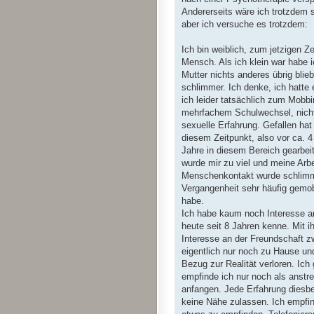
Andererseits wäre ich trotzdem s
aber ich versuche es trotzdem:
Ich bin weiblich, zum jetzigen Ze
Mensch. Als ich klein war habe 
Mutter nichts anderes übrig blie
schlimmer. Ich denke, ich hatte
ich leider tatsächlich zum Mobb
mehrfachem Schulwechsel, nichts
sexuelle Erfahrung. Gefallen hat
diesem Zeitpunkt, also vor ca. 4
Jahre in diesem Bereich gearbe
wurde mir zu viel und meine Arbe
Menschenkontakt wurde schlimmer
Vergangenheit sehr häufig gem
habe.
Ich habe kaum noch Interesse an
heute seit 8 Jahren kenne. Mit i
Interesse an der Freundschaft zw
eigentlich nur noch zu Hause un
Bezug zur Realität verloren. Ic
empfinde ich nur noch als anstr
anfangen. Jede Erfahrung diesbez
keine Nähe zulassen. Ich empfin