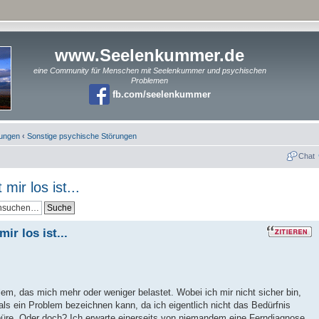
www.Seelenkummer.de
eine Community für Menschen mit Seelenkummer und psychischen
Problemen
fb.com/seelenkummer
rungen
‹
Sonstige psychische Störungen
Chat
mir los ist...
ir los ist...
em, das mich mehr oder weniger belastet. Wobei ich mir nicht sicher bin,
als ein Problem bezeichnen kann, da ich eigentlich nicht das Bedürfnis
üre. Oder doch? Ich erwarte einerseits von niemandem eine Ferndiagnose.