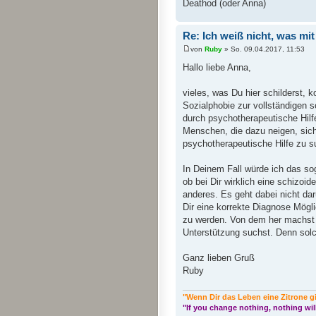
Deathod (oder Anna)
Re: Ich weiß nicht, was mit m
von
Ruby
» So. 09.04.2017, 11:53
Hallo liebe Anna,
vieles, was Du hier schilderst, 
Sozialphobie zur vollständigen so
durch psychotherapeutische Hilf
Menschen, die dazu neigen, sich
psychotherapeutische Hilfe zu s
In Deinem Fall würde ich das so
ob bei Dir wirklich eine schizoid
anderes. Es geht dabei nicht da
Dir eine korrekte Diagnose Mögl
zu werden. Von dem her machst D
Unterstützung suchst. Denn solch
Ganz lieben Gruß
Ruby
"Wenn Dir das Leben eine Zitrone g
"If you change nothing, nothing wil