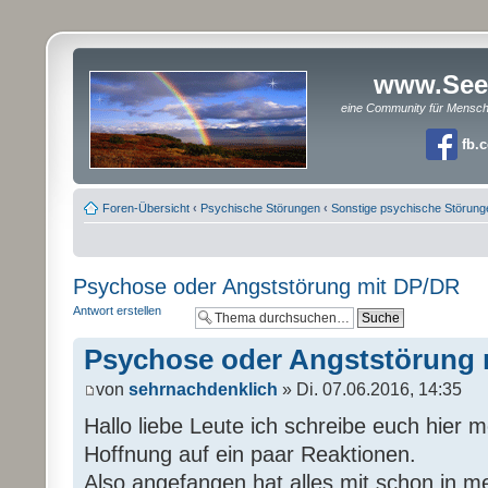
www.See
eine Community für Mensc
fb.
Foren-Übersicht
‹
Psychische Störungen
‹
Sonstige psychische Störung
Psychose oder Angststörung mit DP/DR
Antwort erstellen
Psychose oder Angststörung 
von
sehrnachdenklich
» Di. 07.06.2016, 14:35
Hallo liebe Leute ich schreibe euch hier 
Hoffnung auf ein paar Reaktionen.
Also angefangen hat alles mit schon in mei