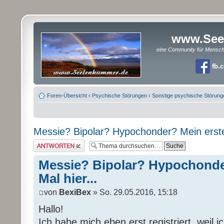
www.See
eine Community für Mensc
fb.
Foren-Übersicht
‹
Psychische Störungen
‹
Sonstige psychische Störung
Messie? Bipolar? Hypochonder? Mein erstes
Antwort erstellen
Messie? Bipolar? Hypochonde
Mal hier...
von
BexiBex
» So. 29.05.2016, 15:18
Hallo!
Ich habe mich eben erst registriert, weil 