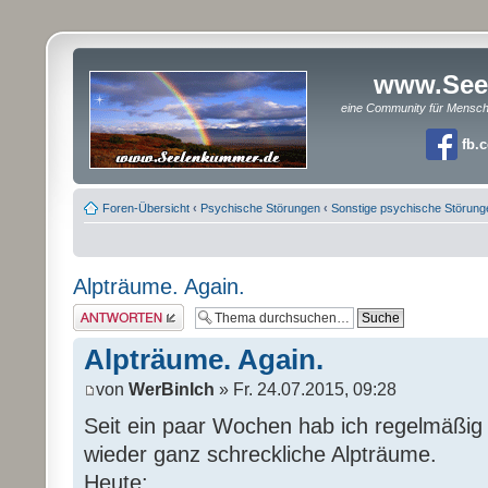
www.See
eine Community für Mensc
fb.
Foren-Übersicht
‹
Psychische Störungen
‹
Sonstige psychische Störung
Alpträume. Again.
Antwort erstellen
Alpträume. Again.
von
WerBinIch
» Fr. 24.07.2015, 09:28
Seit ein paar Wochen hab ich regelmäßig 
wieder ganz schreckliche Alpträume.
Heute: