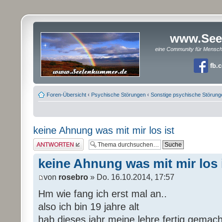
www.See
eine Community für Mensc
fb.
Foren-Übersicht
‹
Psychische Störungen
‹
Sonstige psychische Störung
keine Ahnung was mit mir los ist
Antwort erstellen
keine Ahnung was mit mir los 
von
rosebro
» Do. 16.10.2014, 17:57
Hm wie fang ich erst mal an..
also ich bin 19 jahre alt
hab dieses jahr meine lehre fertig gemach