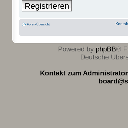
Registrieren
Kontak
Foren-Übersicht
Powered by
phpBB
® F
Deutsche Über
Kontakt zum Administrator 
board@s