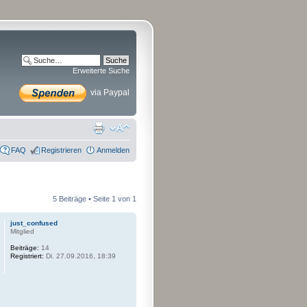
Erweiterte Suche
via Paypal
FAQ
Registrieren
Anmelden
5 Beiträge • Seite
1
von
1
just_confused
Mitglied
Beiträge:
14
Registriert:
Di. 27.09.2016, 18:39