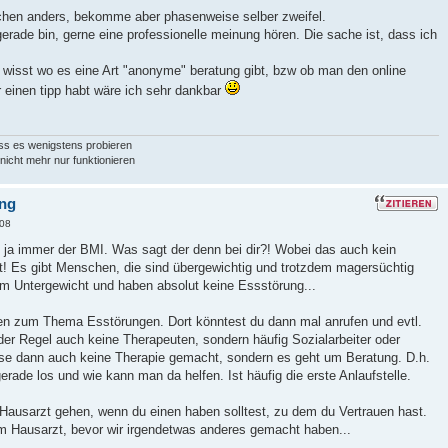
sschen anders, bekomme aber phasenweise selber zweifel.
 gerade bin, gerne eine professionelle meinung hören. Die sache ist, dass ich
ihr wisst wo es eine Art "anonyme" beratung gibt, bzw ob man den online
r einen tipp habt wäre ich sehr dankbar
muss es wenigstens probieren
nicht mehr nur funktionieren
ung
:08
st ja immer der BMI. Was sagt der denn bei dir?! Wobei das auch kein
st! Es gibt Menschen, die sind übergewichtig und trotzdem magersüchtig
im Untergewicht und haben absolut keine Essstörung...
en zum Thema Esstörungen. Dort könntest du dann mal anrufen und evtl.
der Regel auch keine Therapeuten, sondern häufig Sozialarbeiter oder
ise dann auch keine Therapie gemacht, sondern es geht um Beratung. D.h.
erade los und wie kann man da helfen. Ist häufig die erste Anlaufstelle.
usarzt gehen, wenn du einen haben solltest, zu dem du Vertrauen hast.
m Hausarzt, bevor wir irgendetwas anderes gemacht haben...