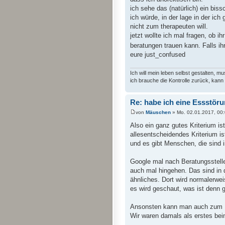
ich sehe das (natürlich) ein bi
ich würde, in der lage in der ich
nicht zum therapeuten will.
jetzt wollte ich mal fragen, ob 
beratungen trauen kann. Falls ih
eure just_confused
Ich will mein leben selbst gestalten, 
ich brauche die Kontrolle zurück, kann 
Re: habe ich eine Essstör
von
Mäuschen
» Mo. 02.01.2017, 00
Also ein ganz gutes Kriterium i
allesentscheidendes Kriterium i
und es gibt Menschen, die sind 
Google mal nach Beratungsstell
auch mal hingehen. Das sind in 
ähnliches. Dort wird normalerwe
es wird geschaut, was ist denn g
Ansonsten kann man auch zum Ha
Wir waren damals als erstes bei