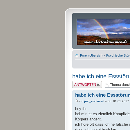
Foren-Übersicht
‹
Psychische Stö
habe ich eine Essstör
Antwort erstellen
habe ich eine Essstöru
von
just_confused
» So. 01.01.2017,
hey ihr...
bei mir ist es ziemlich Kompli
Körpers angeht.
ich höre oft dass ich ne falsch
dass ich anorektisch bin.