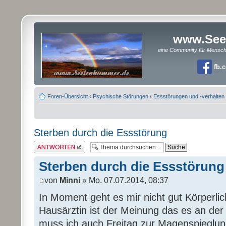
www.See
eine Community für Mensc
fb.
Foren-Übersicht
‹
Psychische Störungen
‹
Essstörungen und -verhalten
Sterben durch die Essstörung
Antwort erstellen
Sterben durch die Essstörung
von
Minni
» Mo. 07.07.2014, 08:37
In Moment geht es mir nicht gut Körperli
Hausärztin ist der Meinung das es an de
muss ich auch Freitag zur Magenspieglun