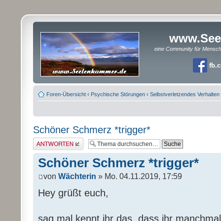
www.See
eine Community für Mensc
fb.
Foren-Übersicht
‹
Psychische Störungen
‹
Selbstverletzendes Verhalten
Schöner Schmerz *trigger*
Antwort erstellen
Schöner Schmerz *trigger*
von
Wächterin
» Mo. 04.11.2019, 17:59
Hey grüßt euch,
sag mal kennt ihr das, dass ihr manchma