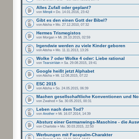
Alles Zufall oder geplant?
von
Mimpli
» Do. 14.01.2016, 23:42
Gibt es den einen Gott der Bibel?
von Atisha » Mo. 27.12.2010, 07:32
Hermes Trismegistos
von Morgan » Mi. 28.10.2015, 02:59
Irgendwie werden zu viele Kinder geboren
von Atisha » Mo. 11.11.2013, 13:26
Wolke 7 oder Wolke 4 oder: Liebe rational
von
TearsinVain
» Sa. 29.08.2015, 19:41
Google heißt jetzt Alphabet
von Atisha » Mi. 12.08.2015, 07:22
ESC 2015
von Atisha » So. 24.05.2015, 06:39
Machen gesellschaftliche Konventionen und N
von Zwahod » Sa. 30.05.2015, 00:31
Leben nach dem Tod?
von
Another
» Mi. 16.07.2014, 14:39
Absturz einer Germanwings-Maschine - die Aus
von Charlotte » Mo. 30.03.2015, 22:50
Werbungen mit Facepalm-Charakter
von Panvie » Mo. 13.01.2014, 16:51