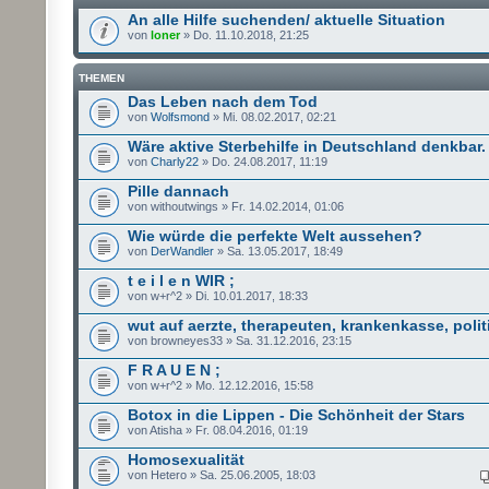
An alle Hilfe suchenden/ aktuelle Situation
von
loner
» Do. 11.10.2018, 21:25
THEMEN
Das Leben nach dem Tod
von
Wolfsmond
» Mi. 08.02.2017, 02:21
Wäre aktive Sterbehilfe in Deutschland denkbar.
von
Charly22
» Do. 24.08.2017, 11:19
Pille dannach
von withoutwings » Fr. 14.02.2014, 01:06
Wie würde die perfekte Welt aussehen?
von
DerWandler
» Sa. 13.05.2017, 18:49
t e i l e n WIR ;
von w+r^2 » Di. 10.01.2017, 18:33
wut auf aerzte, therapeuten, krankenkasse, polit
von browneyes33 » Sa. 31.12.2016, 23:15
F R A U E N ;
von w+r^2 » Mo. 12.12.2016, 15:58
Botox in die Lippen - Die Schönheit der Stars
von Atisha » Fr. 08.04.2016, 01:19
Homosexualität
von Hetero » Sa. 25.06.2005, 18:03