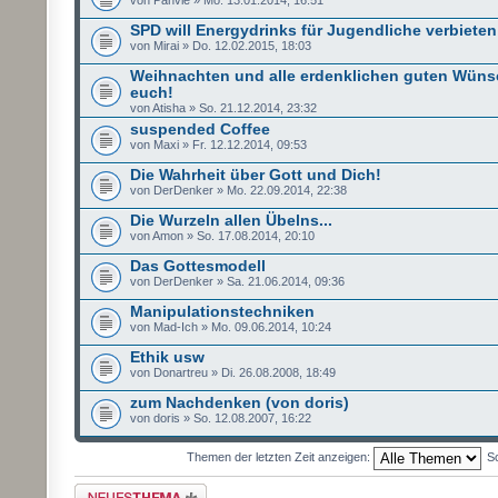
SPD will Energydrinks für Jugendliche verbieten
von Mirai » Do. 12.02.2015, 18:03
Weihnachten und alle erdenklichen guten Wüns
euch!
von Atisha » So. 21.12.2014, 23:32
suspended Coffee
von Maxi » Fr. 12.12.2014, 09:53
Die Wahrheit über Gott und Dich!
von DerDenker » Mo. 22.09.2014, 22:38
Die Wurzeln allen Übelns...
von Amon » So. 17.08.2014, 20:10
Das Gottesmodell
von DerDenker » Sa. 21.06.2014, 09:36
Manipulationstechniken
von Mad-Ich » Mo. 09.06.2014, 10:24
Ethik usw
von Donartreu » Di. 26.08.2008, 18:49
zum Nachdenken (von doris)
von doris » So. 12.08.2007, 16:22
Themen der letzten Zeit anzeigen:
So
Neues Thema erstellen