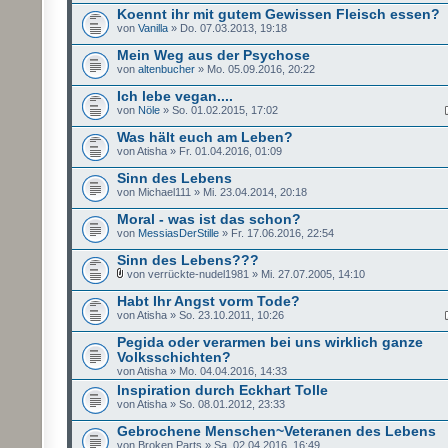
Koennt ihr mit gutem Gewissen Fleisch essen?
von
Vanilla
» Do. 07.03.2013, 19:18
Mein Weg aus der Psychose
von
altenbucher
» Mo. 05.09.2016, 20:22
Ich lebe vegan....
von
Nöle
» So. 01.02.2015, 17:02
Was hält euch am Leben?
von Atisha » Fr. 01.04.2016, 01:09
Sinn des Lebens
von Michael111 » Mi. 23.04.2014, 20:18
Moral - was ist das schon?
von
MessiasDerStille
» Fr. 17.06.2016, 22:54
Sinn des Lebens???
von verrückte-nudel1981 » Mi. 27.07.2005, 14:10
Habt Ihr Angst vorm Tode?
von Atisha » So. 23.10.2011, 10:26
Pegida oder verarmen bei uns wirklich ganze
Volksschichten?
von Atisha » Mo. 04.04.2016, 14:33
Inspiration durch Eckhart Tolle
von Atisha » So. 08.01.2012, 23:33
Gebrochene Menschen~Veteranen des Lebens
von Broken Parts » Sa. 02.04.2016, 16:49