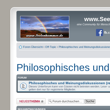
www.See
eine Community für Mensc
fb.
Foren-Übersicht
‹
Off-Topic
‹
Philosophisches und Meinungsdiskussione
Philosophisches un
FORUM
Philosophisches und Meinungsdiskussionen (re
Dieses Unterforum kann von Gästen nicht betreten werden. Lese- u
gelten dort nur für registrierte Mitglieder.
Neues Thema erstellen
BEKANNTMACHUNGEN