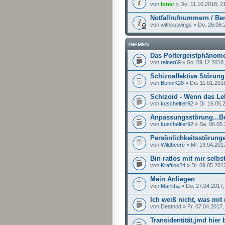
von
loner
» Do. 11.10.2018, 2
Notfallrufnummern / Ber
von withoutwings » Do. 26.06.
THEMEN
Das Poltergeistphänome
von
rainer69
» So. 09.12.2018,
Schizoaffektive Störung
von
BenniK28
» Do. 11.01.2018
Schizoid - Wenn das Le
von
kuscheltier92
» Di. 16.05.
Anpassungsstörung...
von
kuscheltier92
» Sa. 06.05.
Persönlichkeitsstörunge
von
Wildbeere
» Mi. 19.04.201
Bin ratlos mit mir selbst
von
Kraftlos24
» Di. 09.05.201
Mein Anliegen
von
Marlitha
» Do. 27.04.2017,
Ich weiß nicht, was mit m
von Deathod » Fr. 07.04.2017,
Transidentität,jmd hier 