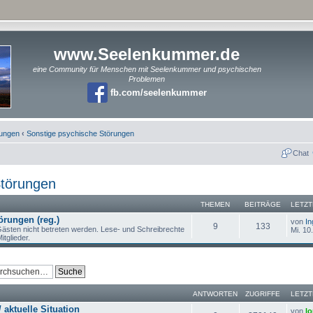
www.Seelenkummer.de
eine Community für Menschen mit Seelenkummer und psychischen
Problemen
fb.com/seelenkummer
rungen
‹
Sonstige psychische Störungen
Chat
Störungen
THEMEN
BEITRÄGE
LETZT
örungen (reg.)
von
In
9
133
ästen nicht betreten werden. Lese- und Schreibrechte
Mi. 10
itglieder.
ANTWORTEN
ZUGRIFFE
LETZT
 aktuelle Situation
von
lo