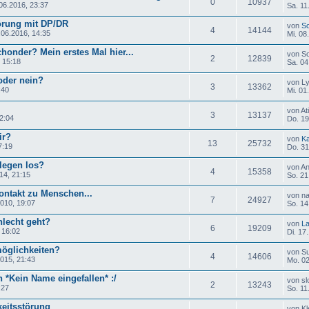
0
10937
06.2016, 23:37
Sa. 11
örung mit DP/DR
von
So
4
14144
.06.2016, 14:35
Mi. 08
onder? Mein erstes Mal hier...
von S
2
12839
 15:18
Sa. 04
 oder nein?
von L
3
13362
:40
Mi. 01
von At
3
13137
12:04
Do. 19
ir?
von
Ka
13
25732
7:19
Do. 31
legen los?
von A
4
15358
14, 21:15
So. 21
ntakt zu Menschen...
von n
7
24927
010, 19:07
So. 14
hlecht geht?
von
La
6
19209
 16:02
Di. 17
möglichkeiten?
von S
4
14606
015, 21:43
Mo. 02
 *Kein Name eingefallen* :/
von sl
2
13243
:27
So. 11
keitsstörung
von Kl