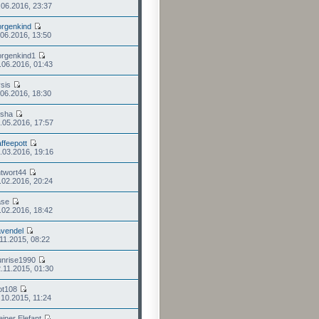
.06.2016, 23:37
rgenkind
.06.2016, 13:50
orgenkind1
.06.2016, 01:43
ysis
.06.2016, 18:30
isha
.05.2016, 17:57
ffeepott
.03.2016, 19:16
ntwort44
.02.2016, 20:24
ase
.02.2016, 18:42
vendel
.11.2015, 08:22
unrise1990
.11.2015, 01:30
ot108
.10.2015, 11:24
einer Elefant