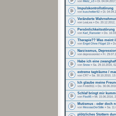
von
Mietz_x3
» Di. 04.04.2017
Impulskontrollstörung
von
kuscheltier92
» Di. 04.04.
Veränderte Wahrnehmu
von LeaLea » Do. 20.12.2012,
Persönlichkeitsstörung
von
Karl_Ranseier
» Do. 16.03
Therapie?? Was meint i
von
Engel Ohne Flügel 19
» Do
Narzissmus, Depression
von depressionist » Fr. 29.07.
Habe ich eine zwanghaft
von
Snow
» Sa. 29.10.2016, 0
extreme tagträume / ma
von CR7 » Sa. 30.10.2010, 13
Ich glaube meine Freun
von Fmb0911 » Do. 30.06.2016
Schlaf bringt mir kumme
von
Floo95
» Mi. 15.06.2016, 
Mutismus - oder doch n
von
MessiasDerStille
» Sa. 11.
plötzliches Stottern d