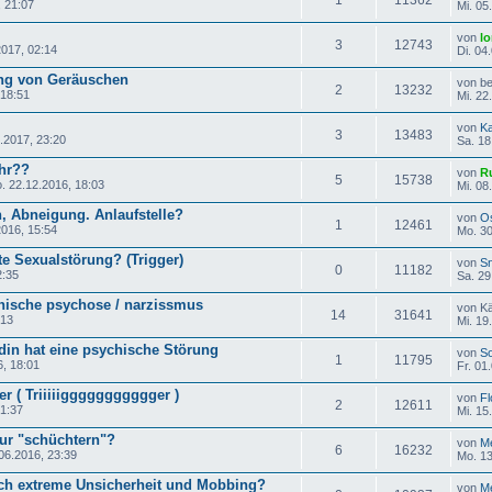
, 21:07
Mi. 05
von
lo
3
12743
2017, 02:14
Di. 04
ng von Geräuschen
von bel
2
13232
 18:51
Mi. 22
von
Ka
3
13483
.2017, 23:20
Sa. 18
hr??
von
R
5
15738
. 22.12.2016, 18:03
Mi. 08
, Abneigung. Anlaufstelle?
von
O
1
12461
2016, 15:54
Mo. 30
e Sexualstörung? (Trigger)
von
S
0
11182
2:35
Sa. 29
nische psychose / narzissmus
von K
14
31641
:13
Mi. 19
din hat eine psychische Störung
von
So
1
11795
, 18:01
Fr. 01
r ( Triiiiiggggggggggger )
von
Fl
2
12611
21:37
Mi. 15
ur "schüchtern"?
von
Me
6
16232
06.2016, 23:39
Mo. 13
urch extreme Unsicherheit und Mobbing?
von
Me