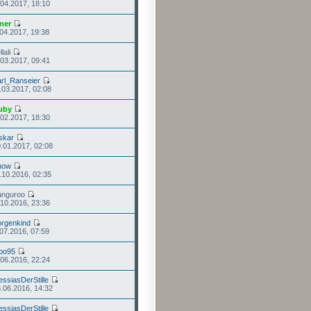
.04.2017, 18:10
ner
.04.2017, 19:38
lali
.03.2017, 09:41
rl_Ranseier
.03.2017, 02:08
uby
.02.2017, 18:30
skar
.01.2017, 02:08
now
.10.2016, 02:35
änguroo
.10.2016, 23:36
rgenkind
.07.2016, 07:59
oo95
.06.2016, 22:24
ssiasDerStille
.06.2016, 14:32
ssiasDerStille