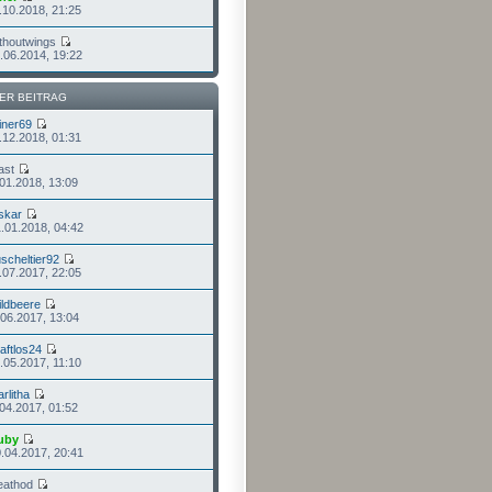
.10.2018, 21:25
thoutwings
.06.2014, 19:22
ER BEITRAG
iner69
.12.2018, 01:31
ast
.01.2018, 13:09
skar
.01.2018, 04:42
scheltier92
.07.2017, 22:05
ldbeere
.06.2017, 13:04
aftlos24
.05.2017, 11:10
rlitha
.04.2017, 01:52
uby
.04.2017, 20:41
eathod