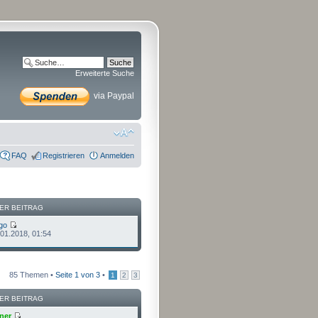
Erweiterte Suche
via Paypal
FAQ
Registrieren
Anmelden
ER BEITRAG
go
.01.2018, 01:54
85 Themen •
Seite
1
von
3
•
1
2
3
ER BEITRAG
ner