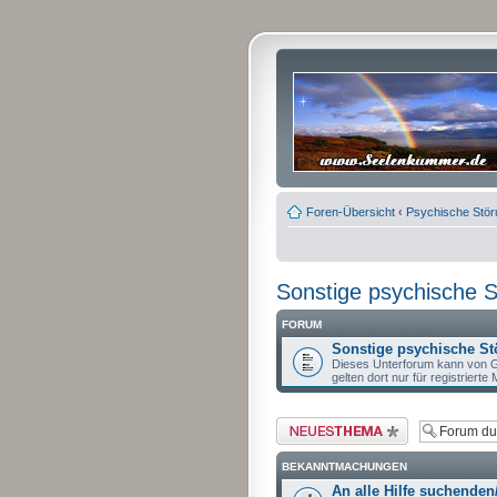
Foren-Übersicht
‹
Psychische Stö
Sonstige psychische 
FORUM
Sonstige psychische St
Dieses Unterforum kann von G
gelten dort nur für registrierte M
Neues Thema erstellen
BEKANNTMACHUNGEN
An alle Hilfe suchenden/