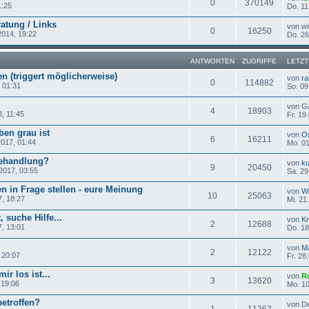
0
370149
1:25
Do. 11
atung / Links
von wi
0
16250
2014, 19:22
Do. 26
ANTWORTEN
ZUGRIFFE
LETZT
n (triggert möglicherweise)
von
ra
0
114882
 01:31
So. 09
von G
4
18903
, 11:45
Fr. 19
ben grau ist
von
O
6
16211
2017, 01:44
Mo. 01
Behandlung?
von
ku
9
20450
2017, 03:55
Sa. 29
n in Frage stellen - eure Meinung
von
Wi
10
25063
7, 18:27
Mi. 21
, suche Hilfe...
von
Kr
2
12688
7, 13:01
Do. 18
von
Ma
2
12122
 20:07
Fr. 28
ir los ist...
von
R
3
13620
 19:06
Mo. 10
betroffen?
von D
1
11362