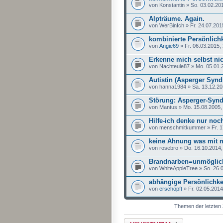
von Konstantin » So. 03.02.20
Alpträume. Again.
von WerBinIch » Fr. 24.07.201
kombinierte Persönlich
von
Angie69
» Fr. 06.03.2015,
Erkenne mich selbst ni
von Nachteule87 » Mo. 05.01.
Autistin (Asperger Syn
von hanna1984 » Sa. 13.12.20
Störung: Asperger-Syn
von Mantus » Mo. 15.08.2005,
Hilfe-ich denke nur noc
von menschmitkummer » Fr. 1
keine Ahnung was mit mi
von rosebro » Do. 16.10.2014,
Brandnarben=unmöglich
von WhiteAppleTree » So. 26.
abhängige Persönlichke
von
erschöpft
» Fr. 02.05.2014
Themen der letzten 
Neues Thema erstellen