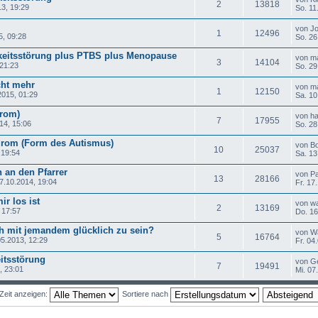
2
13818
13, 19:29
So. 11
von J
1
12496
5, 09:28
So. 26
keitsstörung plus PTBS plus Menopause
von m
3
14104
 21:23
So. 29
cht mehr
von m
1
12150
2015, 01:29
Sa. 10
drom)
von h
7
17955
14, 15:06
So. 28
drom (Form des Autismus)
von B
10
25037
 19:54
Sa. 13
h an den Pfarrer
von P
13
28166
7.10.2014, 19:04
Fr. 17
r los ist
von w
2
13169
 17:57
Do. 16
 mit jemandem glücklich zu sein?
von W
5
16764
05.2013, 12:29
Fr. 04
itsstörung
von Ge
7
19491
, 23:01
Mi. 07
Zeit anzeigen:
Sortiere nach