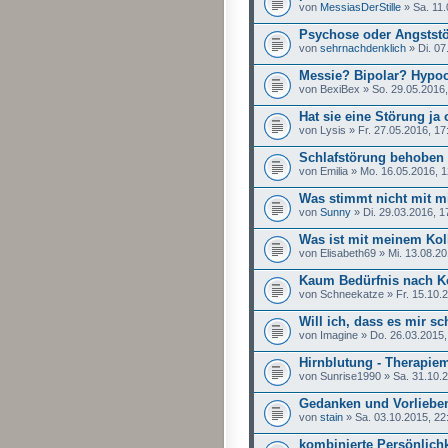
von
MessiasDerStille
» Sa. 11.
Psychose oder Angstst
von
sehrnachdenklich
» Di. 07
Messie? Bipolar? Hypoch
von BexiBex » So. 29.05.2016,
Hat sie eine Störung ja
von Lysis » Fr. 27.05.2016, 17
Schlafstörung behoben
von Emilia » Mo. 16.05.2016, 
Was stimmt nicht mit m
von
Sunny
» Di. 29.03.2016, 1
Was ist mit meinem Kol
von Elisabeth69 » Mi. 13.08.20
Kaum Bedürfnis nach Ko
von Schneekatze » Fr. 15.10.2
Will ich, dass es mir sc
von Imagine » Do. 26.03.2015,
Hirnblutung - Therapie
von Sunrise1990 » Sa. 31.10.2
Gedanken und Vorlieben
von
stain
» Sa. 03.10.2015, 22
kombinierte Persönlich