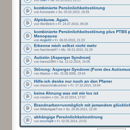
kombinierte Persönlichkeitsstörung
von Konstantin » So. 03.02.2013, 19:29
Alpträume. Again.
von WerBinIch » Fr. 24.07.2015, 09:28
kombinierte Persönlichkeitsstörung plus PTBS 
Menopause
von
Angie69
» Fr. 06.03.2015, 21:23
Erkenne mich selbst nicht mehr
von Nachteule87 » Mo. 05.01.2015, 01:29
Autistin (Asperger Syndrom)
von hanna1984 » Sa. 13.12.2014, 15:06
Störung: Asperger-Syndrom (Form des Autismus
von Mantus » Mo. 15.08.2005, 19:54
Hilfe-ich denke nur noch an den Pfarrer
von menschmitkummer » Fr. 17.10.2014, 19:04
keine Ahnung was mit mir los ist
von rosebro » Do. 16.10.2014, 17:57
Brandnarben=unmöglich mit jemandem glücklich
von WhiteAppleTree » So. 26.05.2013, 12:29
abhängige Persönlichkeitsstörung
von
erschöpft
» Fr. 02.05.2014, 23:01