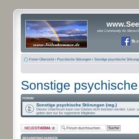
www.See
eine Community für Mensc
fb.
Foren-Übersicht
‹
Psychische Störungen
‹
Sonstige psychische Störung
Sonstige psychische
FORUM
Sonstige psychische Störungen (reg.)
Dieses Unterforum kann von Gästen nicht betreten werden. Lese- u
gelten dort nur für registrierte Mitglieder.
Neues Thema erstellen
BEKANNTMACHUNGEN