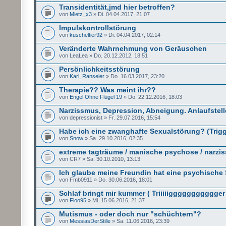
Transidentität,jmd hier betroffen?
von
Mietz_x3
» Di. 04.04.2017, 21:07
Impulskontrollstörung
von
kuscheltier92
» Di. 04.04.2017, 02:14
Veränderte Wahrnehmung von Geräuschen
von LeaLea » Do. 20.12.2012, 18:51
Persönlichkeitsstörung
von
Karl_Ranseier
» Do. 16.03.2017, 23:20
Therapie?? Was meint ihr??
von
Engel Ohne Flügel 19
» Do. 22.12.2016, 18:03
Narzissmus, Depression, Abneigung. Anlaufstel
von depressionist » Fr. 29.07.2016, 15:54
Habe ich eine zwanghafte Sexualstörung? (Trigg
von
Snow
» Sa. 29.10.2016, 02:35
extreme tagträume / manische psychose / narzi
von CR7 » Sa. 30.10.2010, 13:13
Ich glaube meine Freundin hat eine psychische
von Fmb0911 » Do. 30.06.2016, 18:01
Schlaf bringt mir kummer ( Triiiiiggggggggggger
von
Floo95
» Mi. 15.06.2016, 21:37
Mutismus - oder doch nur "schüchtern"?
von
MessiasDerStille
» Sa. 11.06.2016, 23:39