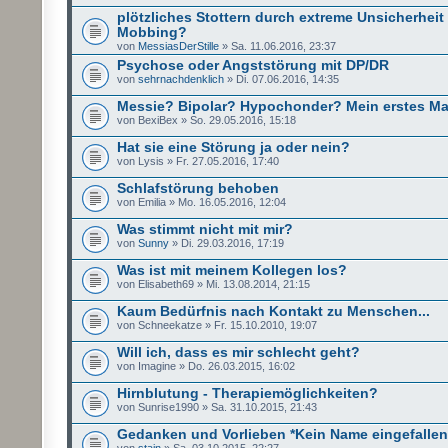
plötzliches Stottern durch extreme Unsicherheit
Mobbing?
von
MessiasDerStille
» Sa. 11.06.2016, 23:37
Psychose oder Angststörung mit DP/DR
von
sehrnachdenklich
» Di. 07.06.2016, 14:35
Messie? Bipolar? Hypochonder? Mein erstes Mal 
von BexiBex » So. 29.05.2016, 15:18
Hat sie eine Störung ja oder nein?
von Lysis » Fr. 27.05.2016, 17:40
Schlafstörung behoben
von Emilia » Mo. 16.05.2016, 12:04
Was stimmt nicht mit mir?
von
Sunny
» Di. 29.03.2016, 17:19
Was ist mit meinem Kollegen los?
von Elisabeth69 » Mi. 13.08.2014, 21:15
Kaum Bedürfnis nach Kontakt zu Menschen...
von Schneekatze » Fr. 15.10.2010, 19:07
Will ich, dass es mir schlecht geht?
von Imagine » Do. 26.03.2015, 16:02
Hirnblutung - Therapiemöglichkeiten?
von Sunrise1990 » Sa. 31.10.2015, 21:43
Gedanken und Vorlieben *Kein Name eingefallen*
von
stain
» Sa. 03.10.2015, 22:27