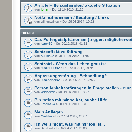
An alle Hilfe suchenden/ aktuelle Situation
von
loner
» Do. 11.10.2018, 21:25
Notfallrufnummern / Beratung / Links
von withoutwings » Do. 26.06.2014, 19:22
THEMEN
Das Poltergeistphänomen (triggert möglicherwei
von
rainer69
» So. 09.12.2018, 01:31
Schizoaffektive Störung
von
BenniK28
» Do. 11.01.2018, 11:45
Schizoid - Wenn das Leben grau ist
von
kuscheltier92
» Di. 16.05.2017, 01:44
Anpassungsstörung...Behandlung?
von
kuscheltier92
» Sa. 06.05.2017, 03:55
Persönlichkeitsstörungen in Frage stellen - eur
von
Wildbeere
» Mi. 19.04.2017, 18:27
Bin ratlos mit mir selbst, suche Hilfe...
von
Kraftlos24
» Di. 09.05.2017, 13:01
Mein Anliegen
von
Marlitha
» Do. 27.04.2017, 20:07
Ich weiß nicht, was mit mir los ist...
von Deathod » Fr. 07.04.2017, 19:06