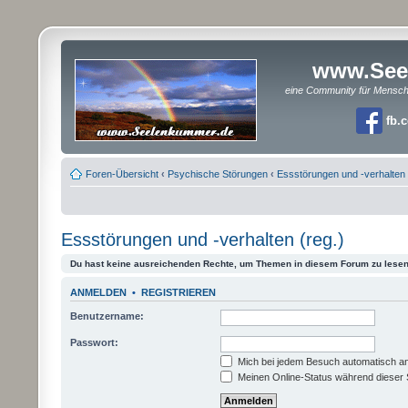
www.See
eine Community für Mensc
fb.
Foren-Übersicht
‹
Psychische Störungen
‹
Essstörungen und -verhalten
Essstörungen und -verhalten (reg.)
Du hast keine ausreichenden Rechte, um Themen in diesem Forum zu lesen
ANMELDEN
•
REGISTRIEREN
Benutzername:
Passwort:
Mich bei jedem Besuch automatisch a
Meinen Online-Status während dieser 