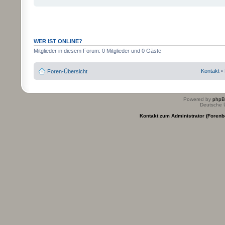
WER IST ONLINE?
Mitglieder in diesem Forum: 0 Mitglieder und 0 Gäste
Kontakt
•
Foren-Übersicht
Powered by
php
Deutsche 
Kontakt zum Administrator (Forenb