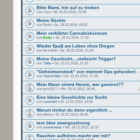
Bitte Mami, hör auf zu trinken
von Casi » Mi. 02.03.2016, 23:48
Meine Süchte
von Richi » So. 28.02.2016, 09:02
Mein verklärter Cannabiskonsum
von
Ruby
» So. 31.01.2016, 17:15
Wieder Spaß am Leben ohne Drogen
von fezzoletti » Sa. 06.02.2016, 21:04
Meine Geschicht....vielleicht Trigger?
von
Talita
» Do. 21.01.2016, 21:33
"Geheimversteck" von meinem Opa gefunden! -
von
TearsinVain
» Do. 21.01.2016, 17:18
Mein Mann nimmt Heroin, wer gewinnt??
von jessi2977 » Mo. 29.10.2012, 00:46
Eine kleine Geschichte zur Sucht
von
Lavendel
» Di. 12.01.2016, 14:00
Warum trinkst du denn eigentlich ...
von Atisha » Di. 01.07.2014, 08:26
text über zwangsstörung
von
sonnenwind
» Mo. 28.12.2015, 16:37
Rauchen aufhören-macht wer mit?
von
Lavendel
» Do. 22.10.2015, 18:36