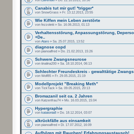
Canabis tut mir gut! *trigger*
von SnowGrass » Fr. 13.12.2013, 23:55
Wie Kiffen mein Leben zerstörte
von fezzoletti » So. 16.06.2013, 01:13
Verhaltensstörung, Anpassungstörung, Deperso
+De..
von
Ataro
» Sa. 25.07.2015, 13:52
diagnose copd
von pianoalfred » Do. 21.02.2013, 15:26
Schwere Zwangsneurose
von tinalina200 » Sa. 18.10.2014, 06:13
Schlechter Freundeskreis - gewalttätige Zwan
von Wolf85 » Fr. 29.05.2015, 21:19
Modellprojekt "Breaking Meth"
von TickTack » Sa. 09.05.2015, 20:13
Bromazanil seit ca. 2 Jahren
von Katzenfrau74 » Mo. 16.03.2015, 15:04
Hypergraphie
von
katatonia8
» Do. 18.12.2014, 03:07
alkrückfälle aus einsamkeit
von pianoalfred » Di. 17.07.2012, 16:09
Aufhören mit Rauchen! Erfahrungsaustausch!