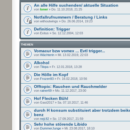
An alle Hilfe suchenden/ aktuelle Situation
von
loner
» Do. 11.10.2018, 21:25
Notfallrufnummern / Beratung / Links
von withoutwings » Do. 26.06.2014, 19:23
Definition: Trigger
von Exitus » So. 12.12.2004, 12:03
THEMEN
Vomacur bzw vomex ... Evtl trigger...
von
Wächterin
» Mi. 13.02.2019, 22:03
Alkohol
von
Tilopa
» Fr. 12.01.2018, 13:28
Die Hölle im Kopf
von
Frozen93
» Fr. 16.02.2018, 10:56
Offtopic: Rauchen und Rauchmelder
von
rainer69
» Mo. 11.12.2017, 23:00
Hof Flecken Bühl
von Gast2017 » Sa. 07.10.2017, 11:46
durch H konsum substituiert aber trotzdem bei
benz
von
neji.82
» So. 17.09.2017, 21:59
Sehr hohe störende Libido
von
DummerJunge
» Mi. 23.08.2017, 18:10