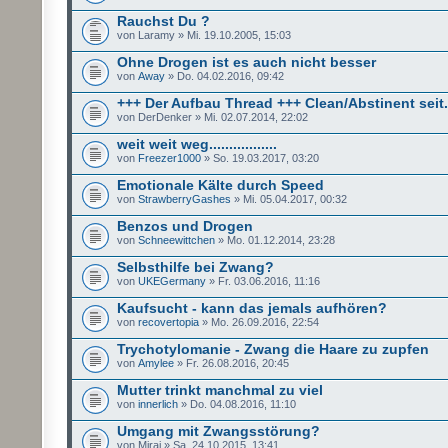
Rauchst Du ?
von Laramy » Mi. 19.10.2005, 15:03
Ohne Drogen ist es auch nicht besser
von
Away
» Do. 04.02.2016, 09:42
+++ Der Aufbau Thread +++ Clean/Abstinent seit.
von DerDenker » Mi. 02.07.2014, 22:02
weit weit weg.................
von
Freezer1000
» So. 19.03.2017, 03:20
Emotionale Kälte durch Speed
von
StrawberryGashes
» Mi. 05.04.2017, 00:32
Benzos und Drogen
von
Schneewittchen
» Mo. 01.12.2014, 23:28
Selbsthilfe bei Zwang?
von
UKEGermany
» Fr. 03.06.2016, 11:16
Kaufsucht - kann das jemals aufhören?
von
recovertopia
» Mo. 26.09.2016, 22:54
Trychotylomanie - Zwang die Haare zu zupfen
von
Amylee
» Fr. 26.08.2016, 20:45
Mutter trinkt manchmal zu viel
von
innerlich
» Do. 04.08.2016, 11:10
Umgang mit Zwangsstörung?
von Mirai » Sa. 24.10.2015, 13:41