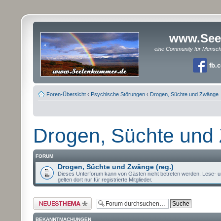
www.See
eine Community für Mensc
fb.
Foren-Übersicht
‹
Psychische Störungen
‹
Drogen, Süchte und Zwänge
Drogen, Süchte und
FORUM
Drogen, Süchte und Zwänge (reg.)
Dieses Unterforum kann von Gästen nicht betreten werden. Lese- u
gelten dort nur für registrierte Mitglieder.
Neues Thema erstellen
BEKANNTMACHUNGEN