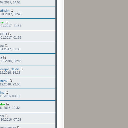
.02.2017, 14:51
iedhelm
.01.2017, 03:45
ner
.01.2017, 21:54
ni HH
.01.2017, 01:25
ast
.01.2017, 01:38
ba
.12.2016, 08:43
erapie_Studie
.12.2016, 14:18
iner69
.12.2016, 22:05
ine
.11.2016, 03:01
uby
.11.2016, 12:32
chi
.10.2016, 07:02
eocoretexxx