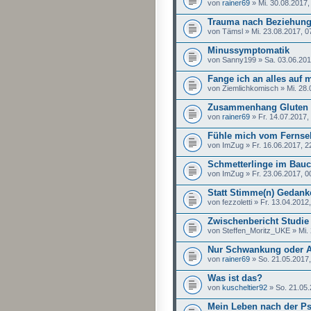
von
rainer69
» Mi. 30.08.2017,
Trauma nach Beziehung
von Tämsl » Mi. 23.08.2017, 0
Minussymptomatik
von Sanny199 » Sa. 03.06.201
Fange ich an alles auf
von Ziemlichkomisch » Mi. 28.
Zusammenhang Gluten 
von
rainer69
» Fr. 14.07.2017,
Fühle mich vom Fernse
von ImZug » Fr. 16.06.2017, 2
Schmetterlinge im Bau
von ImZug » Fr. 23.06.2017, 0
Statt Stimme(n) Gedank
von fezzoletti » Fr. 13.04.2012
Zwischenbericht Studie 
von Steffen_Moritz_UKE » Mi. 
Nur Schwankung oder An
von
rainer69
» So. 21.05.2017,
Was ist das?
von
kuscheltier92
» So. 21.05.
Mein Leben nach der P