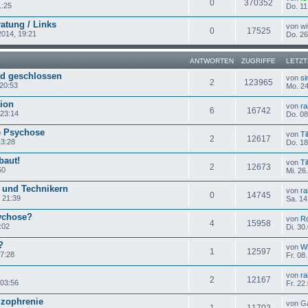
0
370352
1:25
Do. 11
atung / Links
von wi
0
17525
2014, 19:21
Do. 26
ANTWORTEN
ZUGRIFFE
LETZT
rd geschlossen
von
si
2
123965
 20:53
Mo. 24
ion
von
ra
6
16742
 23:14
Do. 08
e Psychose
von
Ti
2
12617
13:28
Do. 18
baut!
von
Ti
2
12673
50
Mi. 26
 und Technikern
von
ra
0
14745
 21:39
Sa. 14
sychose?
von
Ro
4
15958
:02
Di. 30
?
von
Wh
1
12597
07:28
Fr. 08
von
ra
2
12167
 03:56
Fr. 22
zophrenie
von G
1
11702