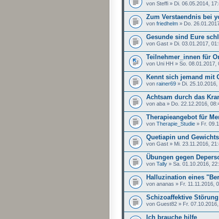
von Steffi » Di. 06.05.2014, 17
Zum Verstaendnis bei y
von
friedhelm
» Do. 26.01.2017
Gesunde sind Eure sch
von Gast » Di. 03.01.2017, 01
Teilnehmer_innen für O
von Uni HH » So. 08.01.2017, 
Kennt sich jemand mit 
von
rainer69
» Di. 25.10.2016,
Achtsam durch das Kra
von aba » Do. 22.12.2016, 08:
Therapieangebot für M
von
Therapie_Studie
» Fr. 09.
Quetiapin und Gewichts
von Gast » Mi. 23.11.2016, 21
Übungen gegen Deperson
von
Tally
» Sa. 01.10.2016, 22
Halluzination eines "Ber
von ananas » Fr. 11.11.2016, 
Schizoaffektive Störung
von Guest82 » Fr. 07.10.2016,
Ich brauche hilfe