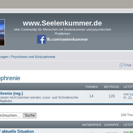
www.Seelenkummer.de
eine Community für Menschen mit Seelenkummer und psychischen
Problemen
fb.com/seelenkummer
rungen
‹
Psychosen und Schizophrenie
Chat
phrenie
THEMEN
BEITRÄGE
LETZT
renie (reg.)
von
Lu
14
126
ästen nicht betreten werden. Lese- und Schreibrechte
Fr. 21
itglieder.
209 Th
ANTWORTEN
ZUGRIFFE
LETZT
 aktuelle Situation
von
lo