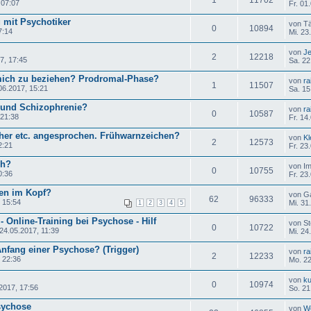
 07:07
Fr. 01
 mit Psychotiker
von T
0
10894
7:14
Mi. 23
von
J
2
12218
7, 17:45
Sa. 22
 mich zu beziehen? Prodromal-Phase?
von
ra
1
11507
06.2017, 15:21
Sa. 15
und Schizophrenie?
von
ra
0
10587
 21:38
Fr. 14
her etc. angesprochen. Frühwarnzeichen?
von
K
2
12573
2:21
Fr. 23
ch?
von I
0
10755
0:36
Fr. 23
en im Kopf?
von G
62
96333
, 15:54
Mi. 31
1
2
3
4
5
- Online-Training bei Psychose - Hilf
von S
0
10722
24.05.2017, 11:39
Mi. 24
fang einer Psychose? (Trigger)
von
ra
2
12233
 22:36
Mo. 22
von
ku
0
10974
2017, 17:56
So. 21
sychose
von
W