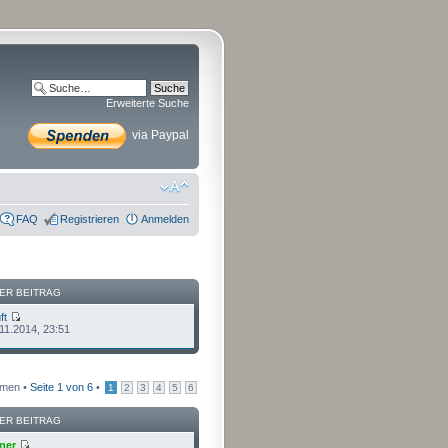
Erweiterte Suche
via Paypal
FAQ
Registrieren
Anmelden
ER BEITRAG
ft
.11.2014, 23:51
emen •
Seite
1
von
6
•
1
2
3
4
5
6
ER BEITRAG
ner