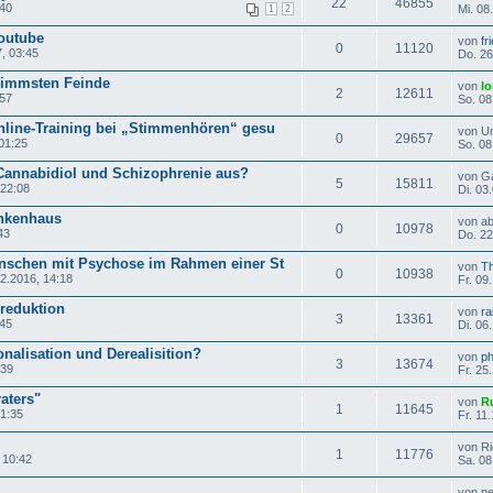
22
46855
:40
Mi. 08
1
2
outube
von
fr
0
11120
, 03:45
Do. 26
limmsten Feinde
von
lo
2
12611
:57
So. 08
nline-Training bei „Stimmenhören“ gesu
von U
0
29657
01:25
So. 08
Cannabidiol und Schizophrenie aus?
von G
5
15811
 22:08
Di. 03
nkenhaus
von a
0
10978
43
Do. 22
enschen mit Psychose im Rahmen einer St
von
Th
0
10938
12.2016, 14:18
Fr. 09
reduktion
von
ra
3
13361
:45
Di. 06
alisation und Derealisition?
von
ph
3
13674
:39
Fr. 25
aters"
von
R
1
11645
01:35
Fr. 11
von Ri
1
11776
 10:42
Sa. 08
von n