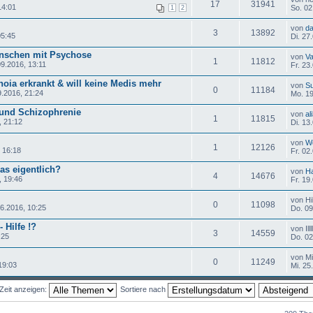
17
31941
14:01
So. 02
1
2
von
d
3
13892
05:45
Di. 27
enschen mit Psychose
von
Va
1
11812
09.2016, 13:11
Fr. 23
noia erkrankt & will keine Medis mehr
von
S
0
11184
.2016, 21:24
Mo. 19
und Schizophrenie
von
al
1
11815
, 21:12
Di. 13
von
W
1
12126
 16:18
Fr. 02
das eigentlich?
von
H
4
14676
, 19:46
Fr. 19
von H
0
11098
6.2016, 10:25
Do. 09
 Hilfe !?
von Illlll
3
14559
5:25
Do. 02
von M
0
11249
19:03
Mi. 25
Zeit anzeigen:
Sortiere nach