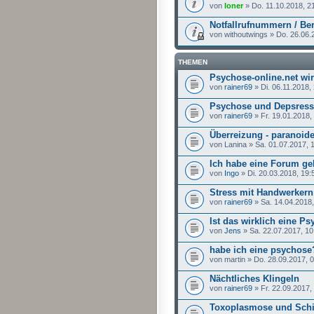
von
loner
» Do. 11.10.2018, 2
Notfallrufnummern / Ber
von withoutwings » Do. 26.06.
THEMEN
Psychose-online.net wi
von
rainer69
» Di. 06.11.2018,
Psychose und Depsress
von
rainer69
» Fr. 19.01.2018,
Überreizung - paranoid
von Lanina » Sa. 01.07.2017, 
Ich habe eine Forum ge
von
Ingo
» Di. 20.03.2018, 19:
Stress mit Handwerkern
von
rainer69
» Sa. 14.04.2018,
Ist das wirklich eine P
von
Jens
» Sa. 22.07.2017, 10
habe ich eine psychose
von martin » Do. 28.09.2017, 
Nächtliches Klingeln
von
rainer69
» Fr. 22.09.2017,
Toxoplasmose und Schi