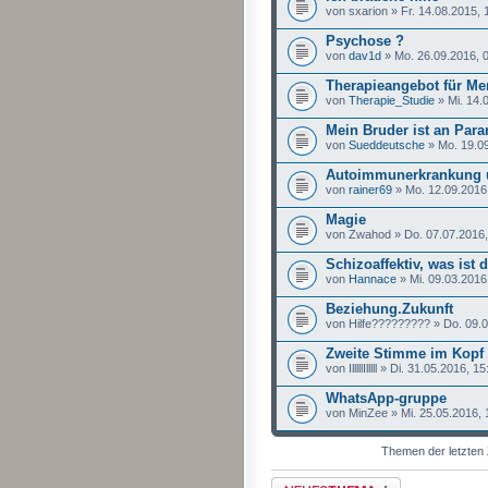
von sxarion » Fr. 14.08.2015, 
Psychose ?
von
dav1d
» Mo. 26.09.2016, 
Therapieangebot für M
von
Therapie_Studie
» Mi. 14.
Mein Bruder ist an Para
von
Sueddeutsche
» Mo. 19.09
Autoimmunerkrankung 
von
rainer69
» Mo. 12.09.2016
Magie
von Zwahod » Do. 07.07.2016,
Schizoaffektiv, was ist 
von
Hannace
» Mi. 09.03.2016
Beziehung.Zukunft
von Hilfe????????? » Do. 09.0
Zweite Stimme im Kopf -
von IlllllIlllll » Di. 31.05.2016, 1
WhatsApp-gruppe
von MinZee » Mi. 25.05.2016, 
Themen der letzten 
Neues Thema erstellen