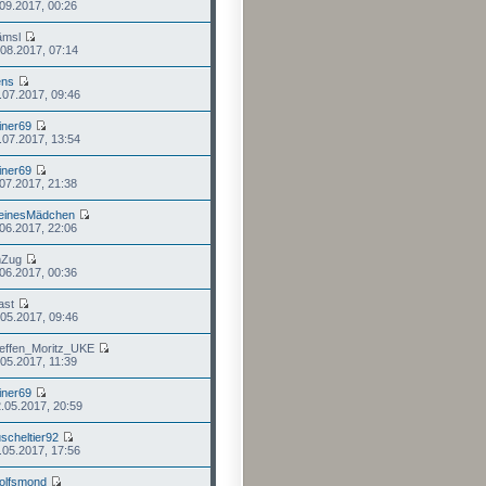
.09.2017, 00:26
ämsl
.08.2017, 07:14
ens
.07.2017, 09:46
iner69
.07.2017, 13:54
iner69
.07.2017, 21:38
leinesMädchen
.06.2017, 22:06
mZug
.06.2017, 00:36
ast
.05.2017, 09:46
teffen_Moritz_UKE
.05.2017, 11:39
iner69
.05.2017, 20:59
scheltier92
.05.2017, 17:56
olfsmond