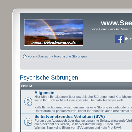
www.See
eine Community für Mensc
fb.
Foren-Übersicht
‹
Psychische Störungen
Psychische Störungen
FORUM
Allgemein
Hier könnt Ihr allgemein über psychische Störungen und Krankheite
wenn Ihr Euch nicht auf eine spezielle Thematik festlegen wollt.
Falls Ihr nicht genau wisst, um was für eine Störung es geht oder i
Unterforum es passen würde, könnt Ihr ebenfalls auch erst einmal hi
Selbstverletzendes Verhalten (SVV)
Forum zum Austausch über das so genannte Selbstverletzende Verh
auch bekannt als Ritzen, Selbstverstümmelung, Cutten usw.
Wichtig: Bitte keine Bilder von SVV zeigen und kein Pro-SVV!