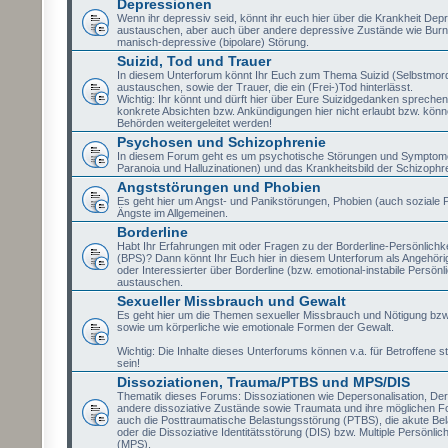
Depressionen
Wenn ihr depressiv seid, könnt ihr euch hier über die Krankheit Dep
austauschen, aber auch über andere depressive Zustände wie Burn
manisch-depressive (bipolare) Störung.
Suizid, Tod und Trauer
In diesem Unterforum könnt Ihr Euch zum Thema Suizid (Selbstmor
austauschen, sowie der Trauer, die ein (Frei-)Tod hinterlässt.
Wichtig: Ihr könnt und dürft hier über Eure Suizidgedanken sprechen,
konkrete Absichten bzw. Ankündigungen hier nicht erlaubt bzw. könne
Behörden weitergeleitet werden!
Psychosen und Schizophrenie
In diesem Forum geht es um psychotische Störungen und Symptome
Paranoia und Halluzinationen) und das Krankheitsbild der Schizophr
Angststörungen und Phobien
Es geht hier um Angst- und Panikstörungen, Phobien (auch soziale 
Ängste im Allgemeinen.
Borderline
Habt Ihr Erfahrungen mit oder Fragen zu der Borderline-Persönlichk
(BPS)? Dann könnt Ihr Euch hier in diesem Unterforum als Angehörig
oder Interessierter über Borderline (bzw. emotional-instabile Persönl
austauschen.
Sexueller Missbrauch und Gewalt
Es geht hier um die Themen sexueller Missbrauch und Nötigung bzw
sowie um körperliche wie emotionale Formen der Gewalt.
Wichtig: Die Inhalte dieses Unterforums können v.a. für Betroffene st
sein!
Dissoziationen, Trauma/PTBS und MPS/DIS
Thematik dieses Forums: Dissoziationen wie Depersonalisation, Der
andere dissoziative Zustände sowie Traumata und ihre möglichen Fo
auch die Posttraumatische Belastungsstörung (PTBS), die akute Be
oder die Dissoziative Identitätsstörung (DIS) bzw. Multiple Persönlic
(MPS).