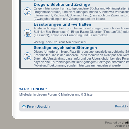
Drogen, Süchte und Zwänge
Es geht hier sowohl um stoffgebundene Süchte und Abhängigkeiten (
Drogenmissbrauch) und nicht-stoffgebundene Süchte wie Verhaltens
Internetsucht, Kaufsucht, Spielsucht etc.), als auch um Zwangsstör
(Zwangshandlungen und Zwangsgedanken/-ideen).
Essstörungen und -verhalten
Austauschmöglichkeit zum Thema Essstörungen, wie z.b. der Anore
Bulimie (Ess-Brechsucht), Binge-Eating-Disorder (Fressanfälle) oder
(Esssucht), sowie über Ernährung und Essverhalten.
Wichtig: Kein Pro-Ana/-Mia erwünscht!
Sonstige psychische Störungen
Dieses Unterforum bietet Platz für sonstige, spezielle psychische S
Krankheiten, die in den anderen Foren thematisch nicht passen wür
Bitte habt Verständnis, dass aufgrund der Übersichtlichkeit des Fo
psychische Erkrankungen mit sehr geringem Beitragsaufkommen ke
"Abteilung" bekommen, sondern hier zusammengefasst werden.
WER IST ONLINE?
Mitglieder in diesem Forum: 0 Mitglieder und 0 Gäste
Kontakt
•
Foren-Übersicht
Powered by
php
Deutsche 