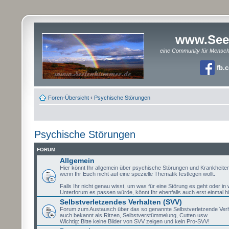
www.See
eine Community für Mensc
fb.
Foren-Übersicht
‹
Psychische Störungen
Psychische Störungen
FORUM
Allgemein
Hier könnt Ihr allgemein über psychische Störungen und Krankheite
wenn Ihr Euch nicht auf eine spezielle Thematik festlegen wollt.
Falls Ihr nicht genau wisst, um was für eine Störung es geht oder i
Unterforum es passen würde, könnt Ihr ebenfalls auch erst einmal hi
Selbstverletzendes Verhalten (SVV)
Forum zum Austausch über das so genannte Selbstverletzende Verh
auch bekannt als Ritzen, Selbstverstümmelung, Cutten usw.
Wichtig: Bitte keine Bilder von SVV zeigen und kein Pro-SVV!