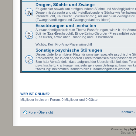
Drogen, Süchte und Zwänge
Es geht hier sowohl um stoffgebundene Süchte und Abhängigkeiten (
Drogenmissbrauch) und nicht-stoffgebundene Süchte wie Verhaltens
Internetsucht, Kaufsucht, Spielsucht etc.), als auch um Zwangsstör
(Zwangshandlungen und Zwangsgedanken/-ideen).
Essstörungen und -verhalten
Austauschmöglichkeit zum Thema Essstörungen, wie z.b. der Anore
Bulimie (Ess-Brechsucht), Binge-Eating-Disorder (Fressanfälle) oder
(Esssucht), sowie über Ernährung und Essverhalten.
Wichtig: Kein Pro-Ana/-Mia erwünscht!
Sonstige psychische Störungen
Dieses Unterforum bietet Platz für sonstige, spezielle psychische S
Krankheiten, die in den anderen Foren thematisch nicht passen wür
Bitte habt Verständnis, dass aufgrund der Übersichtlichkeit des Fo
psychische Erkrankungen mit sehr geringem Beitragsaufkommen ke
"Abteilung" bekommen, sondern hier zusammengefasst werden.
WER IST ONLINE?
Mitglieder in diesem Forum: 0 Mitglieder und 0 Gäste
Kontakt
•
Foren-Übersicht
Powered by
php
Deutsche 