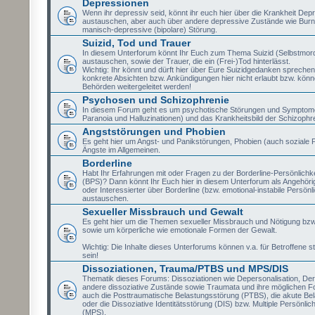
Depressionen
Wenn ihr depressiv seid, könnt ihr euch hier über die Krankheit Dep
austauschen, aber auch über andere depressive Zustände wie Burn
manisch-depressive (bipolare) Störung.
Suizid, Tod und Trauer
In diesem Unterforum könnt Ihr Euch zum Thema Suizid (Selbstmor
austauschen, sowie der Trauer, die ein (Frei-)Tod hinterlässt.
Wichtig: Ihr könnt und dürft hier über Eure Suizidgedanken sprechen,
konkrete Absichten bzw. Ankündigungen hier nicht erlaubt bzw. könne
Behörden weitergeleitet werden!
Psychosen und Schizophrenie
In diesem Forum geht es um psychotische Störungen und Symptome
Paranoia und Halluzinationen) und das Krankheitsbild der Schizophr
Angststörungen und Phobien
Es geht hier um Angst- und Panikstörungen, Phobien (auch soziale 
Ängste im Allgemeinen.
Borderline
Habt Ihr Erfahrungen mit oder Fragen zu der Borderline-Persönlichk
(BPS)? Dann könnt Ihr Euch hier in diesem Unterforum als Angehörig
oder Interessierter über Borderline (bzw. emotional-instabile Persönl
austauschen.
Sexueller Missbrauch und Gewalt
Es geht hier um die Themen sexueller Missbrauch und Nötigung bzw
sowie um körperliche wie emotionale Formen der Gewalt.
Wichtig: Die Inhalte dieses Unterforums können v.a. für Betroffene st
sein!
Dissoziationen, Trauma/PTBS und MPS/DIS
Thematik dieses Forums: Dissoziationen wie Depersonalisation, Der
andere dissoziative Zustände sowie Traumata und ihre möglichen Fo
auch die Posttraumatische Belastungsstörung (PTBS), die akute Be
oder die Dissoziative Identitätsstörung (DIS) bzw. Multiple Persönlic
(MPS).