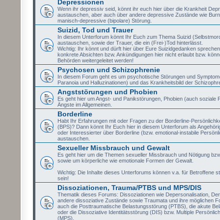
Depressionen
Wenn ihr depressiv seid, könnt ihr euch hier über die Krankheit Dep
austauschen, aber auch über andere depressive Zustände wie Burn
manisch-depressive (bipolare) Störung.
Suizid, Tod und Trauer
In diesem Unterforum könnt Ihr Euch zum Thema Suizid (Selbstmor
austauschen, sowie der Trauer, die ein (Frei-)Tod hinterlässt.
Wichtig: Ihr könnt und dürft hier über Eure Suizidgedanken sprechen,
konkrete Absichten bzw. Ankündigungen hier nicht erlaubt bzw. könne
Behörden weitergeleitet werden!
Psychosen und Schizophrenie
In diesem Forum geht es um psychotische Störungen und Symptome
Paranoia und Halluzinationen) und das Krankheitsbild der Schizophr
Angststörungen und Phobien
Es geht hier um Angst- und Panikstörungen, Phobien (auch soziale 
Ängste im Allgemeinen.
Borderline
Habt Ihr Erfahrungen mit oder Fragen zu der Borderline-Persönlichk
(BPS)? Dann könnt Ihr Euch hier in diesem Unterforum als Angehörig
oder Interessierter über Borderline (bzw. emotional-instabile Persönl
austauschen.
Sexueller Missbrauch und Gewalt
Es geht hier um die Themen sexueller Missbrauch und Nötigung bzw
sowie um körperliche wie emotionale Formen der Gewalt.
Wichtig: Die Inhalte dieses Unterforums können v.a. für Betroffene st
sein!
Dissoziationen, Trauma/PTBS und MPS/DIS
Thematik dieses Forums: Dissoziationen wie Depersonalisation, Der
andere dissoziative Zustände sowie Traumata und ihre möglichen Fo
auch die Posttraumatische Belastungsstörung (PTBS), die akute Be
oder die Dissoziative Identitätsstörung (DIS) bzw. Multiple Persönlic
(MPS).