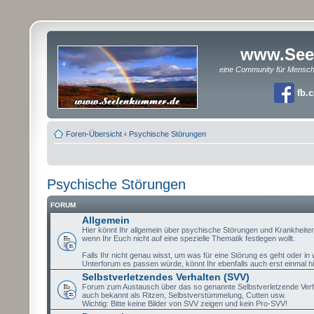
www.See
eine Community für Mensc
fb.
Foren-Übersicht
‹
Psychische Störungen
Psychische Störungen
FORUM
Allgemein
Hier könnt Ihr allgemein über psychische Störungen und Krankheite
wenn Ihr Euch nicht auf eine spezielle Thematik festlegen wollt.
Falls Ihr nicht genau wisst, um was für eine Störung es geht oder i
Unterforum es passen würde, könnt Ihr ebenfalls auch erst einmal hi
Selbstverletzendes Verhalten (SVV)
Forum zum Austausch über das so genannte Selbstverletzende Verh
auch bekannt als Ritzen, Selbstverstümmelung, Cutten usw.
Wichtig: Bitte keine Bilder von SVV zeigen und kein Pro-SVV!