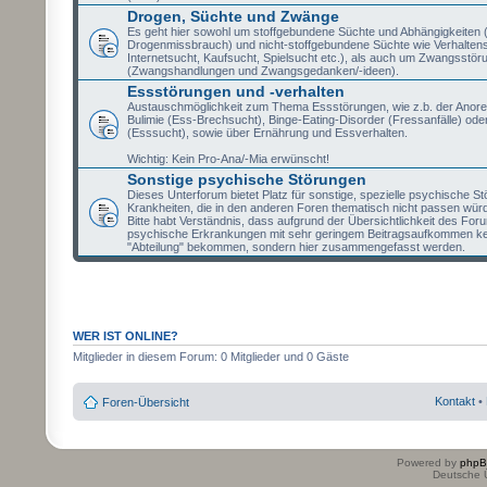
Drogen, Süchte und Zwänge
Es geht hier sowohl um stoffgebundene Süchte und Abhängigkeiten (
Drogenmissbrauch) und nicht-stoffgebundene Süchte wie Verhaltens
Internetsucht, Kaufsucht, Spielsucht etc.), als auch um Zwangsstör
(Zwangshandlungen und Zwangsgedanken/-ideen).
Essstörungen und -verhalten
Austauschmöglichkeit zum Thema Essstörungen, wie z.b. der Anore
Bulimie (Ess-Brechsucht), Binge-Eating-Disorder (Fressanfälle) oder
(Esssucht), sowie über Ernährung und Essverhalten.
Wichtig: Kein Pro-Ana/-Mia erwünscht!
Sonstige psychische Störungen
Dieses Unterforum bietet Platz für sonstige, spezielle psychische S
Krankheiten, die in den anderen Foren thematisch nicht passen wür
Bitte habt Verständnis, dass aufgrund der Übersichtlichkeit des Fo
psychische Erkrankungen mit sehr geringem Beitragsaufkommen ke
"Abteilung" bekommen, sondern hier zusammengefasst werden.
WER IST ONLINE?
Mitglieder in diesem Forum: 0 Mitglieder und 0 Gäste
Kontakt
•
Foren-Übersicht
Powered by
php
Deutsche 