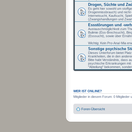
Drogen, Süchte und Zw
Es geht hier sowohl um stoffg
Drogenmissbrauch) und nicht-
Internetsucht, Kaufsucht, Spi
(Zwangshandlungen und Zwan
Essstörungen und -verh
Austauschmöglichkeit zum The
Bulimie (Ess-Brechsucht), Bing
(Esssucht), sowie über Ernäh
Wichtig: Kein Pro-Ana/-Mia er
Sonstige psychische S
Dieses Unterforum bietet Platz
Krankheiten, die in den ander
Bitte habt Verständnis, dass 
psychische Erkrankungen mit 
"Abteilung" bekommen, sonde
WER IST ONLINE?
Mitglieder in diesem Forum: 0 Mitglieder
Foren-Übersicht