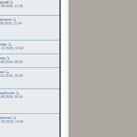
ippodil
.09.2020, 12:26
chterin
.08.2020, 21:44
nnlos
.12.2018, 19:42
nta
.08.2018, 00:29
ave
.01.2018, 18:28
eepOcean
.08.2019, 20:16
elmchen
.03.2018, 12:04