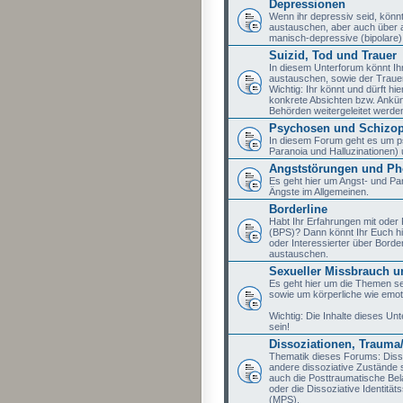
Depressionen
Wenn ihr depressiv seid, könnt
austauschen, aber auch über 
manisch-depressive (bipolare)
Suizid, Tod und Trauer
In diesem Unterforum könnt I
austauschen, sowie der Trauer, 
Wichtig: Ihr könnt und dürft h
konkrete Absichten bzw. Ankünd
Behörden weitergeleitet werde
Psychosen und Schizop
In diesem Forum geht es um p
Paranoia und Halluzinationen) 
Angststörungen und Ph
Es geht hier um Angst- und Pa
Ängste im Allgemeinen.
Borderline
Habt Ihr Erfahrungen mit oder
(BPS)? Dann könnt Ihr Euch hi
oder Interessierter über Border
austauschen.
Sexueller Missbrauch u
Es geht hier um die Themen se
sowie um körperliche wie emot
Wichtig: Die Inhalte dieses Unt
sein!
Dissoziationen, Traum
Thematik dieses Forums: Disso
andere dissoziative Zustände 
auch die Posttraumatische Bel
oder die Dissoziative Identität
(MPS).