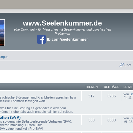
www.Seelenkummer.de
eine Community für Menschen mit Seelenkummer und psychischen
Problemen
fb.com/seelenkummer
rungen
Chat
THEMEN
BEITRÄGE
LETZT
von
So
517
3985
 psychische Störungen und Krankheiten sprechen bzw.
Fr. 11
ezielle Thematik festlegen wollt.
m was für eine Störung es geht oder in welchem
nnt Ihr ebenfalls auch erst einmal hier schreiben.
alten (SVV)
von
Kl
380
6800
 so genannte Selbstverletzende Verhalten (SVV),
Mi. 22
stverstümmelung, Cutten usw.
n SVV zeigen und kein Pro-SVV!