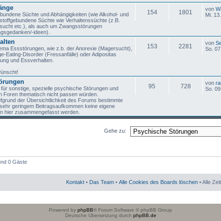
änge
von
Wä
154
1801
ebundene Süchte und Abhängigkeiten (wie Alkohol- und
Mi. 13
stoffgebundene Süchte wie Verhaltenssüchte (z.B.
elsucht etc.), als auch um Zwangsstörungen
gsgedanken/-ideen).
alten
von
Se
153
2281
ma Essstörungen, wie z.b. der Anorexie (Magersucht),
So. 07
e-Eating-Disorder (Fressanfälle) oder Adipositas
rung und Essverhalten.
wünscht!
törungen
von
ra
95
728
 für sonstige, spezielle psychische Störungen und
So. 09
en Foren thematisch nicht passen würden.
aufgrund der Übersichtlichkeit des Forums bestimmte
sehr geringem Beitragsaufkommen keine eigene
rn hier zusammengefasst werden.
Gehe zu:
 und 0 Gäste
Kontakt
•
Das Team
•
Alle Cookies des Boards löschen
• Alle Ze
Powered by
phpBB
® Forum Software © phpBB Group
Deutsche Übersetzung durch
phpBB.de