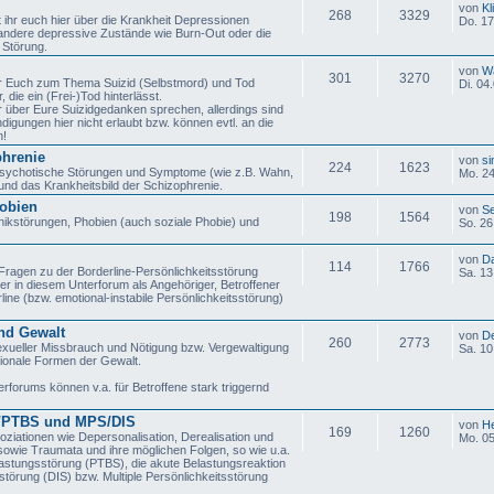
von
Kl
268
3329
 ihr euch hier über die Krankheit Depressionen
Do. 17
andere depressive Zustände wie Burn-Out oder die
 Störung.
von
Wä
301
3270
hr Euch zum Thema Suizid (Selbstmord) und Tod
Di. 04
die ein (Frei-)Tod hinterlässt.
ier über Eure Suizidgedanken sprechen, allerdings sind
igungen hier nicht erlaubt bzw. können evtl. an die
n!
hrenie
von
si
224
1623
sychotische Störungen und Symptome (wie z.B. Wahn,
Mo. 24
und das Krankheitsbild der Schizophrenie.
obien
von
Se
198
1564
nikstörungen, Phobien (auch soziale Phobie) und
So. 26
von
D
114
1766
 Fragen zu der Borderline-Persönlichkeitsstörung
Sa. 13
er in diesem Unterforum als Angehöriger, Betroffener
line (bzw. emotional-instabile Persönlichkeitsstörung)
nd Gewalt
von
D
260
2773
xueller Missbrauch und Nötigung bzw. Vergewaltigung
Sa. 10
ionale Formen der Gewalt.
erforums können v.a. für Betroffene stark triggernd
a/PTBS und MPS/DIS
von
H
169
1260
ziationen wie Depersonalisation, Derealisation und
Mo. 05
sowie Traumata und ihre möglichen Folgen, so wie u.a.
astungsstörung (PTBS), die akute Belastungsreaktion
sstörung (DIS) bzw. Multiple Persönlichkeitsstörung