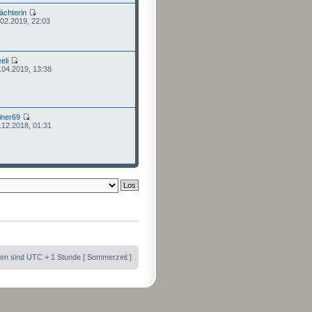
chterin
.02.2019, 22:03
eli
.04.2019, 13:38
iner69
.12.2018, 01:31
iten sind UTC + 1 Stunde [ Sommerzeit ]