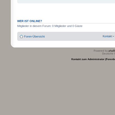
WER IST ONLINE?
Mitglieder in diesem Forum: 0 Mitglieder und 0 Gäste
Kontakt
•
Foren-Übersicht
Powered by
php
Deutsche 
Kontakt zum Administrator (Forenb