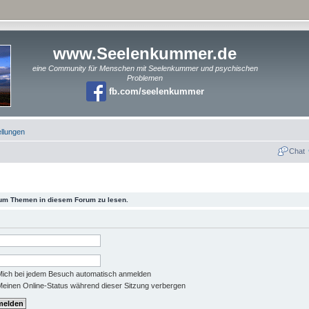
www.Seelenkummer.de
eine Community für Menschen mit Seelenkummer und psychischen
Problemen
fb.com/seelenkummer
ellungen
Chat
 um Themen in diesem Forum zu lesen.
ich bei jedem Besuch automatisch anmelden
einen Online-Status während dieser Sitzung verbergen