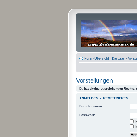
Foren-Übersicht
‹
Die User
‹
Vorst
Vorstellungen
Du hast keine ausreichenden Rechte,
ANMELDEN
•
REGISTRIEREN
Benutzername:
Passwort:
M
M