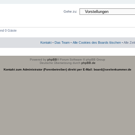
Gehe zu:
 und 0 Gäste
Kontakt
•
Das Team
•
Alle Cookies des Boards löschen
• Alle Ze
Powered by
phpBB
® Forum Software © phpBB Group
Deutsche Übersetzung durch
phpBB.de
Kontakt zum Administrator (Forenbetreiber) direkt per E-Mail: board@seelenkummer.de