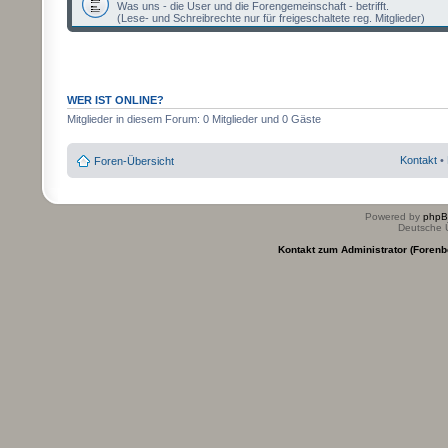
Was uns - die User und die Forengemeinschaft - betrifft.
(Lese- und Schreibrechte nur für freigeschaltete reg. Mitglieder)
WER IST ONLINE?
Mitglieder in diesem Forum: 0 Mitglieder und 0 Gäste
Kontakt
•
Foren-Übersicht
Powered by
php
Deutsche 
Kontakt zum Administrator (Forenb