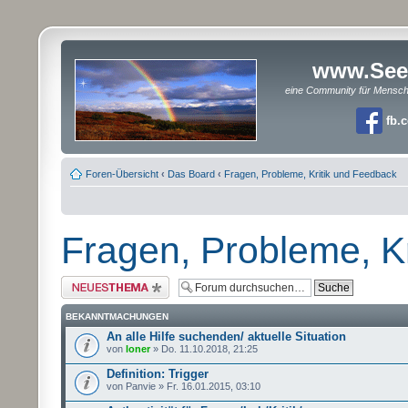
www.See
eine Community für Mensc
fb.
Foren-Übersicht
‹
Das Board
‹
Fragen, Probleme, Kritik und Feedback
Fragen, Probleme, K
Neues Thema erstellen
BEKANNTMACHUNGEN
An alle Hilfe suchenden/ aktuelle Situation
von
loner
» Do. 11.10.2018, 21:25
Definition: Trigger
von Panvie » Fr. 16.01.2015, 03:10