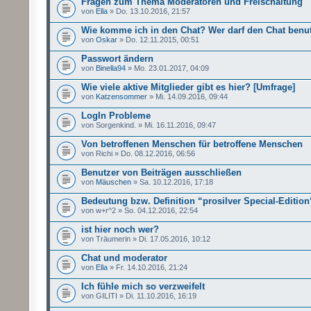
Fragen zum Thema Moderatoren und Freischaltung
von
Ella
» Do. 13.10.2016, 21:57
Wie komme ich in den Chat? Wer darf den Chat benu
von
Oskar
» Do. 12.11.2015, 00:51
Passwort ändern
von
Binella94
» Mo. 23.01.2017, 04:09
Wie viele aktive Mitglieder gibt es hier? [Umfrage]
von
Katzensommer
» Mi. 14.09.2016, 09:44
LogIn Probleme
von Sorgenkind. » Mi. 16.11.2016, 09:47
Von betroffenen Menschen für betroffene Menschen
von Richi » Do. 08.12.2016, 06:56
Benutzer von Beiträgen ausschließen
von
Mäuschen
» Sa. 10.12.2016, 17:18
Bedeutung bzw. Definition “prosilver Special-Edition
von w+r^2 » So. 04.12.2016, 22:54
ist hier noch wer?
von Träumerin » Di. 17.05.2016, 10:12
Chat und moderator
von
Ella
» Fr. 14.10.2016, 21:24
Ich fühle mich so verzweifelt
von GILITI » Di. 11.10.2016, 16:19