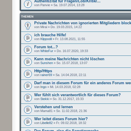
Authentizität für Fragen/Lob/Kritik/...
von Panvie » Sa. 19.07.2014, 13:28
THEMEN
Private Nachrichten von ignorierten Mitgliedern bloc
von Mirai » Do. 19.03.2015, 14:22
ich brauche Hilfe!
von
Klippodil
» Fr. 13.08.2021, 11:55
Forum tot...?
von
WhiteFur
» Do. 16.07.2020, 19:33
Kann meine Nachrichten nicht löschen
von
Sunshen
» So. 15.07.2018, 13:07
Http/Https
von
rainer69
» Sa. 14.04.2018, 22:11
Darf man in diesem Forum für ein anderes Forum w
von
Ingo
» Mi. 14.03.2018, 02:28
Wer fühlt sich verantwortlich für dieses Forum?
von
Stekki
» So. 31.12.2017, 15:33
Verstehen und lernen
von Mama81 » So. 11.02.2018, 21:36
Wer leitet dieses Forum hier?
von
Libelle82
» Fr. 09.02.2018, 18:32
Das Forum, also die Sonstigenecke...