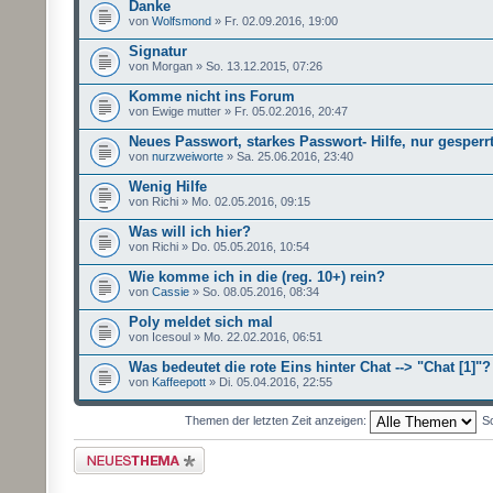
Danke
von
Wolfsmond
» Fr. 02.09.2016, 19:00
Signatur
von Morgan » So. 13.12.2015, 07:26
Komme nicht ins Forum
von Ewige mutter » Fr. 05.02.2016, 20:47
Neues Passwort, starkes Passwort- Hilfe, nur gesperr
von
nurzweiworte
» Sa. 25.06.2016, 23:40
Wenig Hilfe
von Richi » Mo. 02.05.2016, 09:15
Was will ich hier?
von Richi » Do. 05.05.2016, 10:54
Wie komme ich in die (reg. 10+) rein?
von
Cassie
» So. 08.05.2016, 08:34
Poly meldet sich mal
von Icesoul » Mo. 22.02.2016, 06:51
Was bedeutet die rote Eins hinter Chat --> "Chat [1]"?
von
Kaffeepott
» Di. 05.04.2016, 22:55
Themen der letzten Zeit anzeigen:
So
Neues Thema erstellen