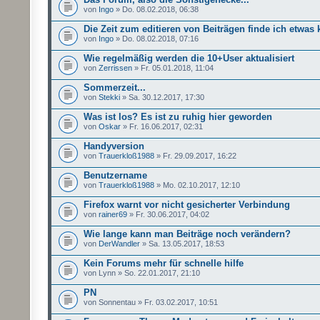
von
Ingo
» Do. 08.02.2018, 06:38
Die Zeit zum editieren von Beiträgen finde ich etwas 
von
Ingo
» Do. 08.02.2018, 07:16
Wie regelmäßig werden die 10+User aktualisiert
von
Zerrissen
» Fr. 05.01.2018, 11:04
Sommerzeit...
von
Stekki
» Sa. 30.12.2017, 17:30
Was ist los? Es ist zu ruhig hier geworden
von
Oskar
» Fr. 16.06.2017, 02:31
Handyversion
von
Trauerkloß1988
» Fr. 29.09.2017, 16:22
Benutzername
von
Trauerkloß1988
» Mo. 02.10.2017, 12:10
Firefox warnt vor nicht gesicherter Verbindung
von
rainer69
» Fr. 30.06.2017, 04:02
Wie lange kann man Beiträge noch verändern?
von
DerWandler
» Sa. 13.05.2017, 18:53
Kein Forums mehr für schnelle hilfe
von Lynn » So. 22.01.2017, 21:10
PN
von Sonnentau » Fr. 03.02.2017, 10:51