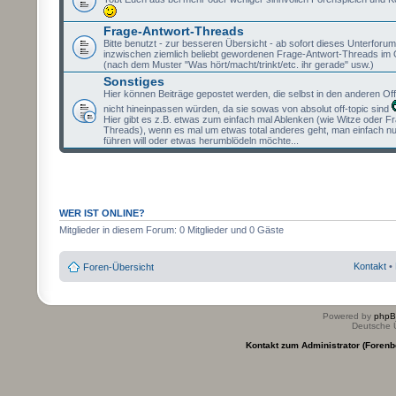
Frage-Antwort-Threads
Bitte benutzt - zur besseren Übersicht - ab sofort dieses Unterforum 
inzwischen ziemlich beliebt gewordenen Frage-Antwort-Threads im 
(nach dem Muster "Was hört/macht/trinkt/etc. ihr gerade" usw.)
Sonstiges
Hier können Beiträge gepostet werden, die selbst in den anderen Of
nicht hineinpassen würden, da sie sowas von absolut off-topic sind
Hier gibt es z.B. etwas zum einfach mal Ablenken (wie Witze oder F
Threads), wenn es mal um etwas total anderes geht, man einfach nu
führen will oder etwas herumblödeln möchte...
WER IST ONLINE?
Mitglieder in diesem Forum: 0 Mitglieder und 0 Gäste
Kontakt
•
Foren-Übersicht
Powered by
php
Deutsche 
Kontakt zum Administrator (Forenb