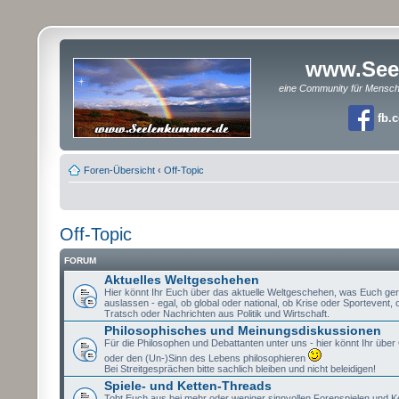
www.See
eine Community für Mensc
fb.
Foren-Übersicht
‹
Off-Topic
Off-Topic
FORUM
Aktuelles Weltgeschehen
Hier könnt Ihr Euch über das aktuelle Weltgeschehen, was Euch ge
auslassen - egal, ob global oder national, ob Krise oder Sportevent,
Tratsch oder Nachrichten aus Politik und Wirtschaft.
Philosophisches und Meinungsdiskussionen
Für die Philosophen und Debattanten unter uns - hier könnt Ihr über 
oder den (Un-)Sinn des Lebens philosophieren
Bei Streitgesprächen bitte sachlich bleiben und nicht beleidigen!
Spiele- und Ketten-Threads
Tobt Euch aus bei mehr oder weniger sinnvollen Forenspielen und K