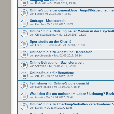
von BoGreiRi » Di. 25.07.2017, 13:19
Online-Studie bei general./soz. Angst/Körperunzufrie
von FDiet » Mi. 22.02.2017, 15:50
Umfrage - Masterarbeit
von Carolin » Mi. 12.07.2017, 10:21
Online Studie: Nutzung neuer Medien in der Psychot
von
ChristianSabrina
» Mo. 12.06.2017, 18:20
Sportstudie an der Charité
von ESPRIT - Berlin » Mo. 29.05.2017, 10:30
Online-Studie zu Angst und Depression
von psych-studie » Mo. 01.05.2017, 16:14
Online-Befragung - Bachelorarbeit
von AnPsych » Mi. 26.04.2017, 22:09
Online-Studie für Betroffene
von CR_92 » Mi. 26.04.2017, 16:25
Teilnehmer für Online-Studie gesucht
von event_studie » Mi. 15.03.2017, 18:44
Was leitet Sie am meisten im Leben? Leistung? Bez
von Abszili » Mo. 17.04.2017, 22:49
Online-Studie zu Checking-Verhalten verschiedener 
von Karokr » Di. 11.04.2017, 12:58