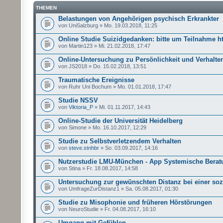
THEMEN
Belastungen von Angehörigen psychisch Erkrankter
von UniSalzburg » Mo. 19.03.2018, 11:25
Online Studie Suizidgedanken: bitte um Teilnahme h
von Martin123 » Mi. 21.02.2018, 17:47
Online-Untersuchung zu Persönlichkeit und Verhalte
von JS2018 » Do. 15.02.2018, 13:51
Traumatische Ereignisse
von Ruhr Uni Bochum » Mo. 01.01.2018, 17:47
Studie NSSV
von
Viktoria_P
» Mi. 01.11.2017, 14:43
Online-Studie der Universität Heidelberg
von Simone » Mo. 16.10.2017, 12:29
Studie zu Selbstverletzendem Verhalten
von
steve.stnhbr
» So. 03.09.2017, 14:16
Nutzerstudie LMU-München - App Systemische Berat
von Stina » Fr. 18.08.2017, 14:58
Untersuchung zur gewünschten Distanz bei einer so
von UmfrageZurDistanz1 » Sa. 05.08.2017, 01:30
Studie zu Misophonie und früheren Hörstörungen
von NeuroStudie » Fr. 04.08.2017, 16:10
Umgang mit Gefühlen