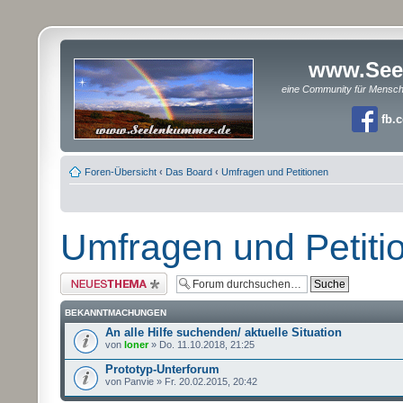
www.See
eine Community für Mensc
fb.
Foren-Übersicht
‹
Das Board
‹
Umfragen und Petitionen
Umfragen und Petiti
Neues Thema erstellen
BEKANNTMACHUNGEN
An alle Hilfe suchenden/ aktuelle Situation
von
loner
» Do. 11.10.2018, 21:25
Prototyp-Unterforum
von Panvie » Fr. 20.02.2015, 20:42