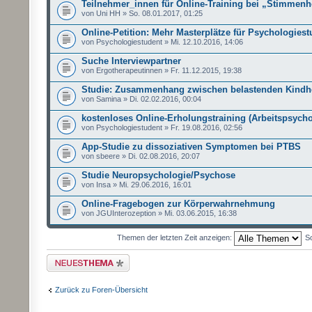
Teilnehmer_innen für Online-Training bei „Stimmen
von Uni HH » So. 08.01.2017, 01:25
Online-Petition: Mehr Masterplätze für Psychologiest
von Psychologiestudent » Mi. 12.10.2016, 14:06
Suche Interviewpartner
von Ergotherapeutinnen » Fr. 11.12.2015, 19:38
Studie: Zusammenhang zwischen belastenden Kindhe
von Samina » Di. 02.02.2016, 00:04
kostenloses Online-Erholungstraining (Arbeitspsycho
von Psychologiestudent » Fr. 19.08.2016, 02:56
App-Studie zu dissoziativen Symptomen bei PTBS
von sbeere » Di. 02.08.2016, 20:07
Studie Neuropsychologie/Psychose
von Insa » Mi. 29.06.2016, 16:01
Online-Fragebogen zur Körperwahrnehmung
von JGUInterozeption » Mi. 03.06.2015, 16:38
Themen der letzten Zeit anzeigen:
So
Neues Thema erstellen
Zurück zu Foren-Übersicht