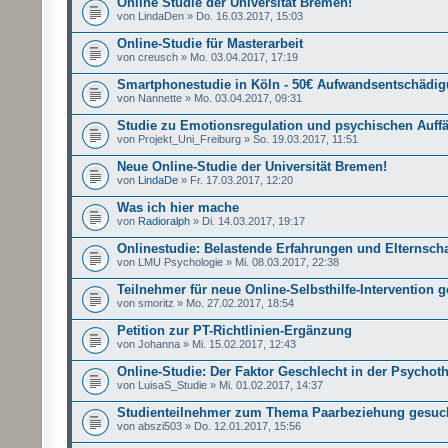
Online Studie der Universität Bremen!
von LindaDen » Do. 16.03.2017, 15:03
Online-Studie für Masterarbeit
von creusch » Mo. 03.04.2017, 17:19
Smartphonestudie in Köln - 50€ Aufwandsentschädi
von Nannette » Mo. 03.04.2017, 09:31
Studie zu Emotionsregulation und psychischen Auffäl
von Projekt_Uni_Freiburg » So. 19.03.2017, 11:51
Neue Online-Studie der Universität Bremen!
von
LindaDe
» Fr. 17.03.2017, 12:20
Was ich hier mache
von
Radioralph
» Di. 14.03.2017, 19:17
Onlinestudie: Belastende Erfahrungen und Elternscha
von LMU Psychologie » Mi. 08.03.2017, 22:38
Teilnehmer für neue Online-Selbsthilfe-Intervention 
von smoritz » Mo. 27.02.2017, 18:54
Petition zur PT-Richtlinien-Ergänzung
von Johanna » Mi. 15.02.2017, 12:43
Online-Studie: Der Faktor Geschlecht in der Psychot
von LuisaS_Studie » Mi. 01.02.2017, 14:37
Studienteilnehmer zum Thema Paarbeziehung gesucht
von abszi503 » Do. 12.01.2017, 15:56