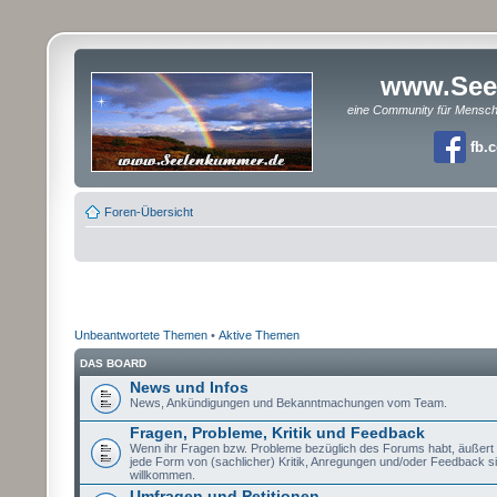
www.See
eine Community für Mensc
fb.
Foren-Übersicht
Unbeantwortete Themen
•
Aktive Themen
DAS BOARD
News und Infos
News, Ankündigungen und Bekanntmachungen vom Team.
Fragen, Probleme, Kritik und Feedback
Wenn ihr Fragen bzw. Probleme bezüglich des Forums habt, äußert si
jede Form von (sachlicher) Kritik, Anregungen und/oder Feedback si
willkommen.
Umfragen und Petitionen