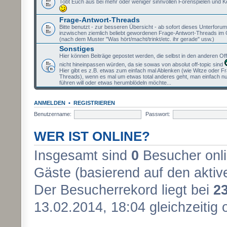
Tobt Euch aus bei mehr oder weniger sinnvollen Forenspielen und K
Frage-Antwort-Threads
Bitte benutzt - zur besseren Übersicht - ab sofort dieses Unterforum 
inzwischen ziemlich beliebt gewordenen Frage-Antwort-Threads im 
(nach dem Muster "Was hört/macht/trinkt/etc. ihr gerade" usw.)
Sonstiges
Hier können Beiträge gepostet werden, die selbst in den anderen Of
nicht hineinpassen würden, da sie sowas von absolut off-topic sind
Hier gibt es z.B. etwas zum einfach mal Ablenken (wie Witze oder F
Threads), wenn es mal um etwas total anderes geht, man einfach nu
führen will oder etwas herumblödeln möchte...
ANMELDEN
•
REGISTRIEREN
Benutzername:
Passwort:
WER IST ONLINE?
Insgesamt sind
0
Besucher onlin
Gäste (basierend auf den aktiv
Der Besucherrekord liegt bei
2
13.02.2014, 18:04 gleichzeitig 