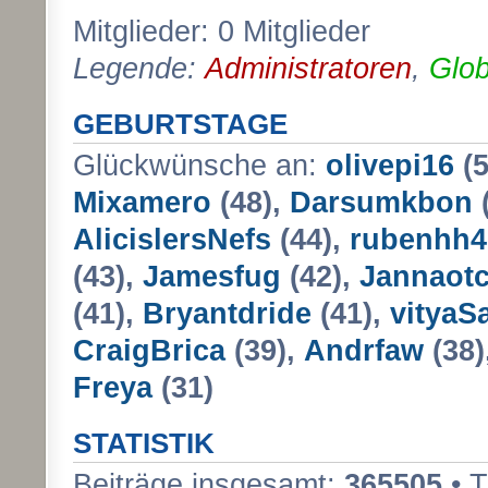
Mitglieder: 0 Mitglieder
Legende:
Administratoren
,
Glob
GEBURTSTAGE
Glückwünsche an:
olivepi16
(5
Mixamero
(48),
Darsumkbon
AlicislersNefs
(44),
rubenhh4
(43),
Jamesfug
(42),
Jannaot
(41),
Bryantdride
(41),
vityaS
CraigBrica
(39),
Andrfaw
(38)
Freya
(31)
STATISTIK
Beiträge insgesamt:
365505
• 