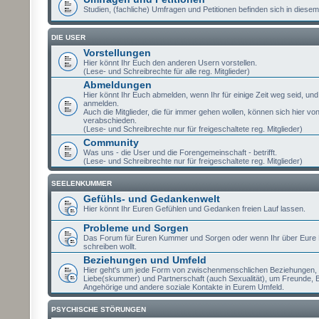
Studien, (fachliche) Umfragen und Petitionen befinden sich in diesem
DIE USER
Vorstellungen
Hier könnt Ihr Euch den anderen Usern vorstellen.
(Lese- und Schreibrechte für alle reg. Mitglieder)
Abmeldungen
Hier könnt Ihr Euch abmelden, wenn Ihr für einige Zeit weg seid, un
anmelden.
Auch die Mitglieder, die für immer gehen wollen, können sich hier vo
verabschieden.
(Lese- und Schreibrechte nur für freigeschaltete reg. Mitglieder)
Community
Was uns - die User und die Forengemeinschaft - betrifft.
(Lese- und Schreibrechte nur für freigeschaltete reg. Mitglieder)
SEELENKUMMER
Gefühls- und Gedankenwelt
Hier könnt Ihr Euren Gefühlen und Gedanken freien Lauf lassen.
Probleme und Sorgen
Das Forum für Euren Kummer und Sorgen oder wenn Ihr über Eure
schreiben wollt.
Beziehungen und Umfeld
Hier geht's um jede Form von zwischenmenschlichen Beziehungen,
Liebe(skummer) und Partnerschaft (auch Sexualität), um Freunde, 
Angehörige und andere soziale Kontakte in Eurem Umfeld.
PSYCHISCHE STÖRUNGEN