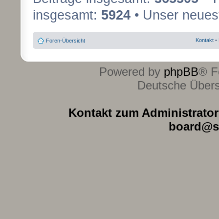
insgesamt:
5924
• Unser neuest
Kontakt
•
Foren-Übersicht
Powered by
phpBB
® F
Deutsche Über
Kontakt zum Administrator 
board@s