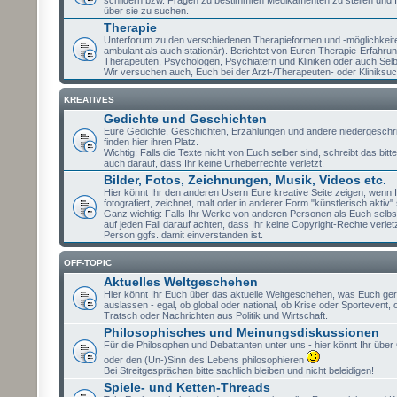
schildern bzw. Fragen zu bestimmten Medikamenten zu stellen und 
über sie zu suchen.
Therapie
Unterforum zu den verschiedenen Therapieformen und -möglichkeit
ambulant als auch stationär). Berichtet von Euren Therapie-Erfahru
Therapeuten, Psychologen, Psychiatern und Kliniken oder auch Selb
Wir versuchen auch, Euch bei der Arzt-/Therapeuten- oder Kliniksuc
KREATIVES
Gedichte und Geschichten
Eure Gedichte, Geschichten, Erzählungen und andere niedergeschr
finden hier ihren Platz.
Wichtig: Falls die Texte nicht von Euch selber sind, schreibt das bit
auch darauf, dass Ihr keine Urheberrechte verletzt.
Bilder, Fotos, Zeichnungen, Musik, Videos etc.
Hier könnt Ihr den anderen Usern Eure kreative Seite zeigen, wenn I
fotografiert, zeichnet, malt oder in anderer Form "künstlerisch aktiv" 
Ganz wichtig: Falls Ihr Werke von anderen Personen als Euch selbst
auf jeden Fall darauf achten, dass Ihr keine Copyright-Rechte verlet
Person ggfs. damit einverstanden ist.
OFF-TOPIC
Aktuelles Weltgeschehen
Hier könnt Ihr Euch über das aktuelle Weltgeschehen, was Euch ge
auslassen - egal, ob global oder national, ob Krise oder Sportevent,
Tratsch oder Nachrichten aus Politik und Wirtschaft.
Philosophisches und Meinungsdiskussionen
Für die Philosophen und Debattanten unter uns - hier könnt Ihr über 
oder den (Un-)Sinn des Lebens philosophieren
Bei Streitgesprächen bitte sachlich bleiben und nicht beleidigen!
Spiele- und Ketten-Threads