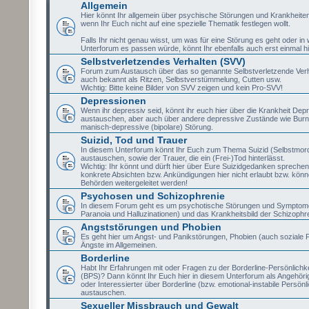
Allgemein
Hier könnt Ihr allgemein über psychische Störungen und Krankheite
wenn Ihr Euch nicht auf eine spezielle Thematik festlegen wollt.
Falls Ihr nicht genau wisst, um was für eine Störung es geht oder i
Unterforum es passen würde, könnt Ihr ebenfalls auch erst einmal hi
Selbstverletzendes Verhalten (SVV)
Forum zum Austausch über das so genannte Selbstverletzende Verh
auch bekannt als Ritzen, Selbstverstümmelung, Cutten usw.
Wichtig: Bitte keine Bilder von SVV zeigen und kein Pro-SVV!
Depressionen
Wenn ihr depressiv seid, könnt ihr euch hier über die Krankheit Dep
austauschen, aber auch über andere depressive Zustände wie Burn
manisch-depressive (bipolare) Störung.
Suizid, Tod und Trauer
In diesem Unterforum könnt Ihr Euch zum Thema Suizid (Selbstmor
austauschen, sowie der Trauer, die ein (Frei-)Tod hinterlässt.
Wichtig: Ihr könnt und dürft hier über Eure Suizidgedanken sprechen,
konkrete Absichten bzw. Ankündigungen hier nicht erlaubt bzw. könne
Behörden weitergeleitet werden!
Psychosen und Schizophrenie
In diesem Forum geht es um psychotische Störungen und Symptome
Paranoia und Halluzinationen) und das Krankheitsbild der Schizophr
Angststörungen und Phobien
Es geht hier um Angst- und Panikstörungen, Phobien (auch soziale 
Ängste im Allgemeinen.
Borderline
Habt Ihr Erfahrungen mit oder Fragen zu der Borderline-Persönlichk
(BPS)? Dann könnt Ihr Euch hier in diesem Unterforum als Angehörig
oder Interessierter über Borderline (bzw. emotional-instabile Persönl
austauschen.
Sexueller Missbrauch und Gewalt