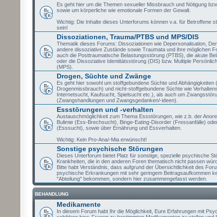
Es geht hier um die Themen sexueller Missbrauch und Nötigung bzw
sowie um körperliche wie emotionale Formen der Gewalt.
Wichtig: Die Inhalte dieses Unterforums können v.a. für Betroffene st
sein!
Dissoziationen, Trauma/PTBS und MPS/DIS
Thematik dieses Forums: Dissoziationen wie Depersonalisation, Der
andere dissoziative Zustände sowie Traumata und ihre möglichen Fo
auch die Posttraumatische Belastungsstörung (PTBS), die akute Be
oder die Dissoziative Identitätsstörung (DIS) bzw. Multiple Persönlic
(MPS).
Drogen, Süchte und Zwänge
Es geht hier sowohl um stoffgebundene Süchte und Abhängigkeiten (
Drogenmissbrauch) und nicht-stoffgebundene Süchte wie Verhaltens
Internetsucht, Kaufsucht, Spielsucht etc.), als auch um Zwangsstör
(Zwangshandlungen und Zwangsgedanken/-ideen).
Essstörungen und -verhalten
Austauschmöglichkeit zum Thema Essstörungen, wie z.b. der Anore
Bulimie (Ess-Brechsucht), Binge-Eating-Disorder (Fressanfälle) oder
(Esssucht), sowie über Ernährung und Essverhalten.
Wichtig: Kein Pro-Ana/-Mia erwünscht!
Sonstige psychische Störungen
Dieses Unterforum bietet Platz für sonstige, spezielle psychische S
Krankheiten, die in den anderen Foren thematisch nicht passen wür
Bitte habt Verständnis, dass aufgrund der Übersichtlichkeit des Fo
psychische Erkrankungen mit sehr geringem Beitragsaufkommen ke
"Abteilung" bekommen, sondern hier zusammengefasst werden.
BEHANDLUNG
Medikamente
In diesem Forum habt Ihr die Möglichkeit, Eure Erfahrungen mit P