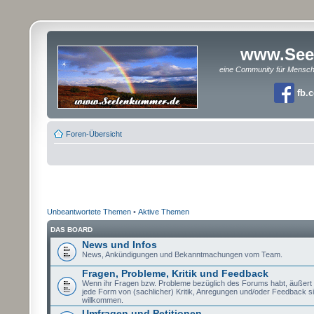
www.See
eine Community für Mensc
fb.
Foren-Übersicht
Unbeantwortete Themen
•
Aktive Themen
DAS BOARD
News und Infos
News, Ankündigungen und Bekanntmachungen vom Team.
Fragen, Probleme, Kritik und Feedback
Wenn ihr Fragen bzw. Probleme bezüglich des Forums habt, äußert si
jede Form von (sachlicher) Kritik, Anregungen und/oder Feedback si
willkommen.
Umfragen und Petitionen