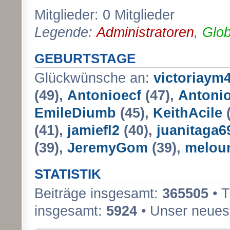
Mitglieder: 0 Mitglieder
Legende:
Administratoren
,
Glob
GEBURTSTAGE
Glückwünsche an:
victoriaym
(49),
Antonioecf
(47),
Antoni
EmileDiumb
(45),
KeithAcile
(
(41),
jamiefl2
(40),
juanitaga6
(39),
JeremyGom
(39),
melou
STATISTIK
Beiträge insgesamt:
365505
• 
insgesamt:
5924
• Unser neuest