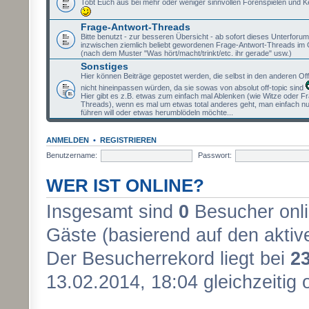
Tobt Euch aus bei mehr oder weniger sinnvollen Forenspielen und K
Frage-Antwort-Threads
Bitte benutzt - zur besseren Übersicht - ab sofort dieses Unterforum 
inzwischen ziemlich beliebt gewordenen Frage-Antwort-Threads im 
(nach dem Muster "Was hört/macht/trinkt/etc. ihr gerade" usw.)
Sonstiges
Hier können Beiträge gepostet werden, die selbst in den anderen Of
nicht hineinpassen würden, da sie sowas von absolut off-topic sind
Hier gibt es z.B. etwas zum einfach mal Ablenken (wie Witze oder F
Threads), wenn es mal um etwas total anderes geht, man einfach nu
führen will oder etwas herumblödeln möchte...
ANMELDEN
•
REGISTRIEREN
Benutzername:
Passwort:
WER IST ONLINE?
Insgesamt sind
0
Besucher onlin
Gäste (basierend auf den aktiv
Der Besucherrekord liegt bei
2
13.02.2014, 18:04 gleichzeitig 