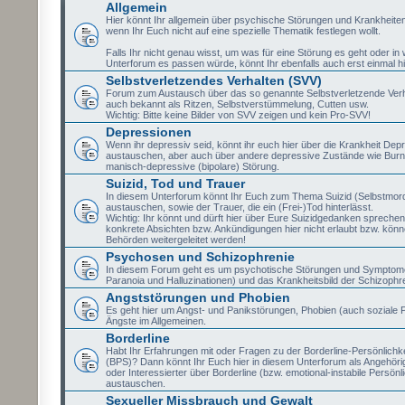
Allgemein
Hier könnt Ihr allgemein über psychische Störungen und Krankheite
wenn Ihr Euch nicht auf eine spezielle Thematik festlegen wollt.
Falls Ihr nicht genau wisst, um was für eine Störung es geht oder i
Unterforum es passen würde, könnt Ihr ebenfalls auch erst einmal hi
Selbstverletzendes Verhalten (SVV)
Forum zum Austausch über das so genannte Selbstverletzende Verh
auch bekannt als Ritzen, Selbstverstümmelung, Cutten usw.
Wichtig: Bitte keine Bilder von SVV zeigen und kein Pro-SVV!
Depressionen
Wenn ihr depressiv seid, könnt ihr euch hier über die Krankheit Dep
austauschen, aber auch über andere depressive Zustände wie Burn
manisch-depressive (bipolare) Störung.
Suizid, Tod und Trauer
In diesem Unterforum könnt Ihr Euch zum Thema Suizid (Selbstmor
austauschen, sowie der Trauer, die ein (Frei-)Tod hinterlässt.
Wichtig: Ihr könnt und dürft hier über Eure Suizidgedanken sprechen,
konkrete Absichten bzw. Ankündigungen hier nicht erlaubt bzw. könne
Behörden weitergeleitet werden!
Psychosen und Schizophrenie
In diesem Forum geht es um psychotische Störungen und Symptome
Paranoia und Halluzinationen) und das Krankheitsbild der Schizophr
Angststörungen und Phobien
Es geht hier um Angst- und Panikstörungen, Phobien (auch soziale 
Ängste im Allgemeinen.
Borderline
Habt Ihr Erfahrungen mit oder Fragen zu der Borderline-Persönlichk
(BPS)? Dann könnt Ihr Euch hier in diesem Unterforum als Angehörig
oder Interessierter über Borderline (bzw. emotional-instabile Persönl
austauschen.
Sexueller Missbrauch und Gewalt