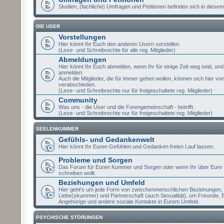
Studien, (fachliche) Umfragen und Petitionen befinden sich in diesem
DIE USER
Vorstellungen
Hier könnt Ihr Euch den anderen Usern vorstellen.
(Lese- und Schreibrechte für alle reg. Mitglieder)
Abmeldungen
Hier könnt Ihr Euch abmelden, wenn Ihr für einige Zeit weg seid, un
anmelden.
Auch die Mitglieder, die für immer gehen wollen, können sich hier vo
verabschieden.
(Lese- und Schreibrechte nur für freigeschaltete reg. Mitglieder)
Community
Was uns - die User und die Forengemeinschaft - betrifft.
(Lese- und Schreibrechte nur für freigeschaltete reg. Mitglieder)
SEELENKUMMER
Gefühls- und Gedankenwelt
Hier könnt Ihr Euren Gefühlen und Gedanken freien Lauf lassen.
Probleme und Sorgen
Das Forum für Euren Kummer und Sorgen oder wenn Ihr über Eure
schreiben wollt.
Beziehungen und Umfeld
Hier geht's um jede Form von zwischenmenschlichen Beziehungen,
Liebe(skummer) und Partnerschaft (auch Sexualität), um Freunde, 
Angehörige und andere soziale Kontakte in Eurem Umfeld.
PSYCHISCHE STÖRUNGEN