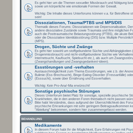
Es geht hier um die Themen sexueller Missbrauch und Nötigung bzw
sowie um körperliche wie emotionale Formen der Gewalt.
Wichtig: Die Inhalte dieses Unterforums können v.a. für Betroffene st
sein!
Dissoziationen, Trauma/PTBS und MPS/DIS
Thematik dieses Forums: Dissoziationen wie Depersonalisation, Der
andere dissoziative Zustände sowie Traumata und ihre möglichen Fo
auch die Posttraumatische Belastungsstörung (PTBS), die akute Be
oder die Dissoziative Identitätsstörung (DIS) bzw. Multiple Persönlic
(MPS).
Drogen, Süchte und Zwänge
Es geht hier sowohl um stoffgebundene Süchte und Abhängigkeiten (
Drogenmissbrauch) und nicht-stoffgebundene Süchte wie Verhaltens
Internetsucht, Kaufsucht, Spielsucht etc.), als auch um Zwangsstör
(Zwangshandlungen und Zwangsgedanken/-ideen).
Essstörungen und -verhalten
Austauschmöglichkeit zum Thema Essstörungen, wie z.b. der Anore
Bulimie (Ess-Brechsucht), Binge-Eating-Disorder (Fressanfälle) oder
(Esssucht), sowie über Ernährung und Essverhalten.
Wichtig: Kein Pro-Ana/-Mia erwünscht!
Sonstige psychische Störungen
Dieses Unterforum bietet Platz für sonstige, spezielle psychische S
Krankheiten, die in den anderen Foren thematisch nicht passen wür
Bitte habt Verständnis, dass aufgrund der Übersichtlichkeit des Fo
psychische Erkrankungen mit sehr geringem Beitragsaufkommen ke
"Abteilung" bekommen, sondern hier zusammengefasst werden.
BEHANDLUNG
Medikamente
In diesem Forum habt Ihr die Möglichkeit, Eure Erfahrungen mit P