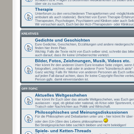
schildern bzw. Fragen zu bestimmten Medikamenten zu stellen und 
über sie zu suchen.
Therapie
Unterforum zu den verschiedenen Therapieformen und -möglichkeit
ambulant als auch stationär). Berichtet von Euren Therapie-Erfahru
Therapeuten, Psychologen, Psychiatern und Kliniken oder auch Selb
Wir versuchen auch, Euch bei der Arzt-/Therapeuten- oder Kliniksuc
KREATIVES
Gedichte und Geschichten
Eure Gedichte, Geschichten, Erzählungen und andere niedergeschr
finden hier ihren Platz.
Wichtig: Falls die Texte nicht von Euch selber sind, schreibt das bit
auch darauf, dass Ihr keine Urheberrechte verletzt.
Bilder, Fotos, Zeichnungen, Musik, Videos etc.
Hier könnt Ihr den anderen Usern Eure kreative Seite zeigen, wenn I
fotografiert, zeichnet, malt oder in anderer Form "künstlerisch aktiv" 
Ganz wichtig: Falls Ihr Werke von anderen Personen als Euch selbst
auf jeden Fall darauf achten, dass Ihr keine Copyright-Rechte verlet
Person ggfs. damit einverstanden ist.
OFF-TOPIC
Aktuelles Weltgeschehen
Hier könnt Ihr Euch über das aktuelle Weltgeschehen, was Euch ge
auslassen - egal, ob global oder national, ob Krise oder Sportevent,
Tratsch oder Nachrichten aus Politik und Wirtschaft.
Philosophisches und Meinungsdiskussionen
Für die Philosophen und Debattanten unter uns - hier könnt Ihr über 
oder den (Un-)Sinn des Lebens philosophieren
Bei Streitgesprächen bitte sachlich bleiben und nicht beleidigen!
Spiele- und Ketten-Threads