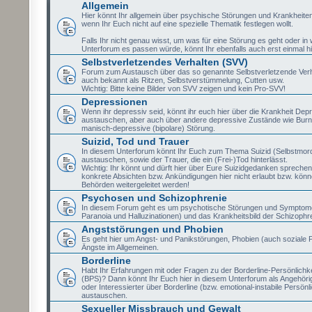
Allgemein
Hier könnt Ihr allgemein über psychische Störungen und Krankheite
wenn Ihr Euch nicht auf eine spezielle Thematik festlegen wollt.
Falls Ihr nicht genau wisst, um was für eine Störung es geht oder i
Unterforum es passen würde, könnt Ihr ebenfalls auch erst einmal hi
Selbstverletzendes Verhalten (SVV)
Forum zum Austausch über das so genannte Selbstverletzende Verh
auch bekannt als Ritzen, Selbstverstümmelung, Cutten usw.
Wichtig: Bitte keine Bilder von SVV zeigen und kein Pro-SVV!
Depressionen
Wenn ihr depressiv seid, könnt ihr euch hier über die Krankheit Dep
austauschen, aber auch über andere depressive Zustände wie Burn
manisch-depressive (bipolare) Störung.
Suizid, Tod und Trauer
In diesem Unterforum könnt Ihr Euch zum Thema Suizid (Selbstmor
austauschen, sowie der Trauer, die ein (Frei-)Tod hinterlässt.
Wichtig: Ihr könnt und dürft hier über Eure Suizidgedanken sprechen,
konkrete Absichten bzw. Ankündigungen hier nicht erlaubt bzw. könne
Behörden weitergeleitet werden!
Psychosen und Schizophrenie
In diesem Forum geht es um psychotische Störungen und Symptome
Paranoia und Halluzinationen) und das Krankheitsbild der Schizophr
Angststörungen und Phobien
Es geht hier um Angst- und Panikstörungen, Phobien (auch soziale 
Ängste im Allgemeinen.
Borderline
Habt Ihr Erfahrungen mit oder Fragen zu der Borderline-Persönlichk
(BPS)? Dann könnt Ihr Euch hier in diesem Unterforum als Angehörig
oder Interessierter über Borderline (bzw. emotional-instabile Persönl
austauschen.
Sexueller Missbrauch und Gewalt