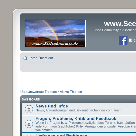
www.See
eine Community für Mensc
fb.
Foren-Übersicht
Unbeantwortete Themen
•
Aktive Themen
DAS BOARD
News und Infos
News, Ankündigungen und Bekanntmachungen vom Team.
Fragen, Probleme, Kritik und Feedback
Wenn ihr Fragen bzw. Probleme bezüglich des Forums habt, äußert si
jede Form von (sachlicher) Kritik, Anregungen und/oder Feedback si
willkommen.
Umfragen und Petitionen