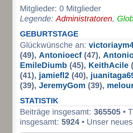
Mitglieder: 0 Mitglieder
Legende:
Administratoren
,
Glob
GEBURTSTAGE
Glückwünsche an:
victoriaym
(49),
Antonioecf
(47),
Antoni
EmileDiumb
(45),
KeithAcile
(
(41),
jamiefl2
(40),
juanitaga6
(39),
JeremyGom
(39),
melou
STATISTIK
Beiträge insgesamt:
365505
• 
insgesamt:
5924
• Unser neuest