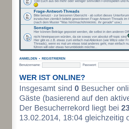
Tobt Euch aus bei mehr oder weniger sinnvollen Forenspielen und K
Frage-Antwort-Threads
Bitte benutzt - zur besseren Übersicht - ab sofort dieses Unterforum 
inzwischen ziemlich beliebt gewordenen Frage-Antwort-Threads im 
(nach dem Muster "Was hört/macht/trinkt/etc. ihr gerade" usw.)
Sonstiges
Hier können Beiträge gepostet werden, die selbst in den anderen Of
nicht hineinpassen würden, da sie sowas von absolut off-topic sind
Hier gibt es z.B. etwas zum einfach mal Ablenken (wie Witze oder F
Threads), wenn es mal um etwas total anderes geht, man einfach nu
führen will oder etwas herumblödeln möchte...
ANMELDEN
•
REGISTRIEREN
Benutzername:
Passwort:
WER IST ONLINE?
Insgesamt sind
0
Besucher onlin
Gäste (basierend auf den aktiv
Der Besucherrekord liegt bei
2
13.02.2014, 18:04 gleichzeitig 