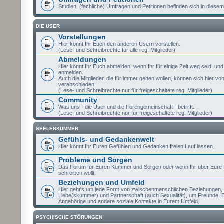
Studien, (fachliche) Umfragen und Petitionen befinden sich in diesem
DIE USER
Vorstellungen
Hier könnt Ihr Euch den anderen Usern vorstellen.
(Lese- und Schreibrechte für alle reg. Mitglieder)
Abmeldungen
Hier könnt Ihr Euch abmelden, wenn Ihr für einige Zeit weg seid, un
anmelden.
Auch die Mitglieder, die für immer gehen wollen, können sich hier vo
verabschieden.
(Lese- und Schreibrechte nur für freigeschaltete reg. Mitglieder)
Community
Was uns - die User und die Forengemeinschaft - betrifft.
(Lese- und Schreibrechte nur für freigeschaltete reg. Mitglieder)
SEELENKUMMER
Gefühls- und Gedankenwelt
Hier könnt Ihr Euren Gefühlen und Gedanken freien Lauf lassen.
Probleme und Sorgen
Das Forum für Euren Kummer und Sorgen oder wenn Ihr über Eure
schreiben wollt.
Beziehungen und Umfeld
Hier geht's um jede Form von zwischenmenschlichen Beziehungen,
Liebe(skummer) und Partnerschaft (auch Sexualität), um Freunde, 
Angehörige und andere soziale Kontakte in Eurem Umfeld.
PSYCHISCHE STÖRUNGEN