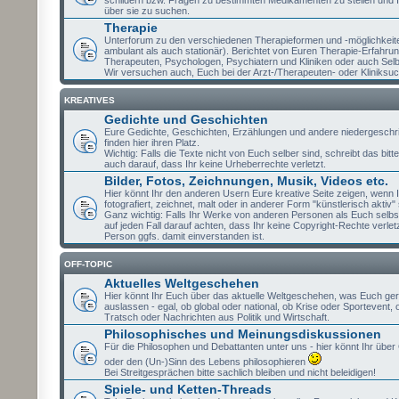
schildern bzw. Fragen zu bestimmten Medikamenten zu stellen und 
über sie zu suchen.
Therapie
Unterforum zu den verschiedenen Therapieformen und -möglichkeit
ambulant als auch stationär). Berichtet von Euren Therapie-Erfahru
Therapeuten, Psychologen, Psychiatern und Kliniken oder auch Selb
Wir versuchen auch, Euch bei der Arzt-/Therapeuten- oder Kliniksuc
KREATIVES
Gedichte und Geschichten
Eure Gedichte, Geschichten, Erzählungen und andere niedergeschr
finden hier ihren Platz.
Wichtig: Falls die Texte nicht von Euch selber sind, schreibt das bit
auch darauf, dass Ihr keine Urheberrechte verletzt.
Bilder, Fotos, Zeichnungen, Musik, Videos etc.
Hier könnt Ihr den anderen Usern Eure kreative Seite zeigen, wenn I
fotografiert, zeichnet, malt oder in anderer Form "künstlerisch aktiv" 
Ganz wichtig: Falls Ihr Werke von anderen Personen als Euch selbst
auf jeden Fall darauf achten, dass Ihr keine Copyright-Rechte verlet
Person ggfs. damit einverstanden ist.
OFF-TOPIC
Aktuelles Weltgeschehen
Hier könnt Ihr Euch über das aktuelle Weltgeschehen, was Euch ge
auslassen - egal, ob global oder national, ob Krise oder Sportevent,
Tratsch oder Nachrichten aus Politik und Wirtschaft.
Philosophisches und Meinungsdiskussionen
Für die Philosophen und Debattanten unter uns - hier könnt Ihr über 
oder den (Un-)Sinn des Lebens philosophieren
Bei Streitgesprächen bitte sachlich bleiben und nicht beleidigen!
Spiele- und Ketten-Threads