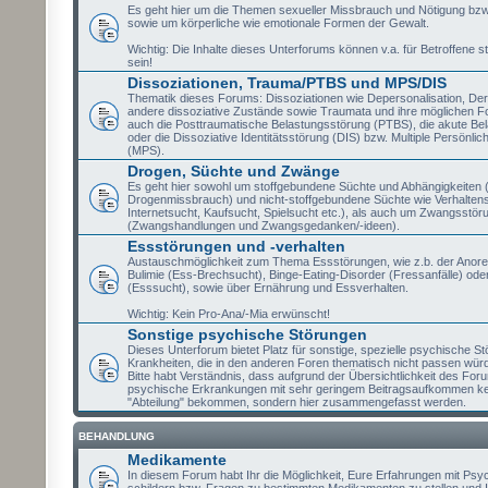
Es geht hier um die Themen sexueller Missbrauch und Nötigung bzw
sowie um körperliche wie emotionale Formen der Gewalt.
Wichtig: Die Inhalte dieses Unterforums können v.a. für Betroffene st
sein!
Dissoziationen, Trauma/PTBS und MPS/DIS
Thematik dieses Forums: Dissoziationen wie Depersonalisation, Der
andere dissoziative Zustände sowie Traumata und ihre möglichen Fo
auch die Posttraumatische Belastungsstörung (PTBS), die akute Be
oder die Dissoziative Identitätsstörung (DIS) bzw. Multiple Persönlic
(MPS).
Drogen, Süchte und Zwänge
Es geht hier sowohl um stoffgebundene Süchte und Abhängigkeiten (
Drogenmissbrauch) und nicht-stoffgebundene Süchte wie Verhaltens
Internetsucht, Kaufsucht, Spielsucht etc.), als auch um Zwangsstör
(Zwangshandlungen und Zwangsgedanken/-ideen).
Essstörungen und -verhalten
Austauschmöglichkeit zum Thema Essstörungen, wie z.b. der Anore
Bulimie (Ess-Brechsucht), Binge-Eating-Disorder (Fressanfälle) oder
(Esssucht), sowie über Ernährung und Essverhalten.
Wichtig: Kein Pro-Ana/-Mia erwünscht!
Sonstige psychische Störungen
Dieses Unterforum bietet Platz für sonstige, spezielle psychische S
Krankheiten, die in den anderen Foren thematisch nicht passen wür
Bitte habt Verständnis, dass aufgrund der Übersichtlichkeit des Fo
psychische Erkrankungen mit sehr geringem Beitragsaufkommen ke
"Abteilung" bekommen, sondern hier zusammengefasst werden.
BEHANDLUNG
Medikamente
In diesem Forum habt Ihr die Möglichkeit, Eure Erfahrungen mit P